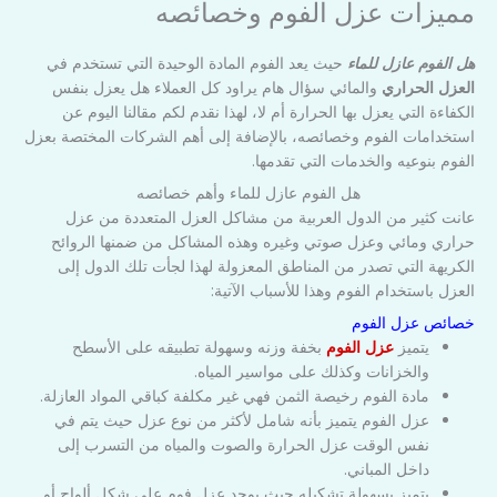
مميزات عزل الفوم وخصائصه
هل الفوم عازل للماء
حيث يعد الفوم المادة الوحيدة التي تستخدم في
العزل الحراري
والمائي سؤال هام يراود كل العملاء هل يعزل بنفس
الكفاءة التي يعزل بها الحرارة أم لا، لهذا نقدم لكم مقالنا اليوم عن
استخدامات الفوم وخصائصه، بالإضافة إلى أهم الشركات المختصة بعزل
الفوم بنوعيه والخدمات التي تقدمها.
هل الفوم عازل للماء وأهم خصائصه
عانت كثير من الدول العربية من مشاكل العزل المتعددة من عزل
حراري ومائي وعزل صوتي وغيره وهذه المشاكل من ضمنها الروائح
الكريهة التي تصدر من المناطق المعزولة لهذا لجأت تلك الدول إلى
العزل باستخدام الفوم وهذا للأسباب الآتية:
خصائص عزل الفوم
يتميز
عزل الفوم
بخفة وزنه وسهولة تطبيقه على الأسطح
والخزانات وكذلك على مواسير المياه.
مادة الفوم رخيصة الثمن فهي غير مكلفة كباقي المواد العازلة.
عزل الفوم يتميز بأنه شامل لأكثر من نوع عزل حيث يتم في
نفس الوقت عزل الحرارة والصوت والمياه من التسرب إلى
داخل المباني.
يتميز بسهولة تشكيله حيث يوجد عزل فوم على شكل ألواح أو