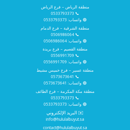
منطقة الرياض – فرع الرياض
0533793373
📞
🟢 واتساب:
0533793373
منطقة الشرقية – فرع الدمام
0506986064
📞
🟢 واتساب:
0506986064
منطقة القصيم – فرع بريدة
0556991709
📞
🟢 واتساب:
0556991709
منطقة عسير – فرع خميس مشيط
0573673641
📞
🟢 واتساب:
0573673641
منطقة مكة المكرمة – فرع الطائف
0533793373
📞
🟢 واتساب:
0533793373
✉️ البريد الإلكتروني
info@hululalbuyut.sa
contact@hululalbuyut.sa