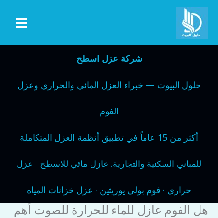
خطي
لى
لمحتوى
شركة عزل اسطح
حلول البيوت — خبراء العزل المائي والحراري وعزل
الفوم
أكثر من 15 عاماً في تطبيق أنظمة العزل المتكاملة
للمباني السكنية والتجارية. عازل مائي للاسطح · عزل
حراري · فوم بولي يوريثين · عزل خزانات المياه
هل الفوم عازل للماء للحرارة للصوت أهم