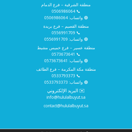
منطقة الشرقية – فرع الدمام
0506986064
📞
🟢 واتساب:
0506986064
منطقة القصيم – فرع بريدة
0556991709
📞
🟢 واتساب:
0556991709
منطقة عسير – فرع خميس مشيط
0573673641
📞
🟢 واتساب:
0573673641
منطقة مكة المكرمة – فرع الطائف
0533793373
📞
🟢 واتساب:
0533793373
✉️ البريد الإلكتروني
info@hululalbuyut.sa
contact@hululalbuyut.sa