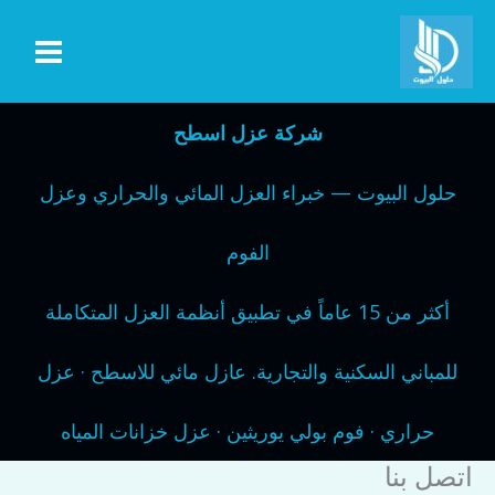
خطي
لى
لمحتوى
شركة عزل اسطح
حلول البيوت — خبراء العزل المائي والحراري وعزل
الفوم
أكثر من 15 عاماً في تطبيق أنظمة العزل المتكاملة
للمباني السكنية والتجارية. عازل مائي للاسطح · عزل
حراري · فوم بولي يوريثين · عزل خزانات المياه
اتصل بنا