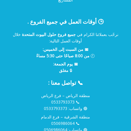
🕒 أوقات العمل في جميع الفروع .
نرحّب بعملائنا الكرام في
جميع فروع حلول البيوت المتحدة
خلال
أوقات العمل التالية:
📅 من السبت إلى الخميس:
🕗
من 8:00 صباحًا حتى 5:30 مساءً
📅 يوم الجمعة:
🔒
مغلق
📞 تواصل معنا :
منطقة الرياض – فرع الرياض
0533793373
📞
🟢 واتساب:
0533793373
منطقة الشرقية – فرع الدمام
0506986064
📞
🟢 واتساب:
0506986064