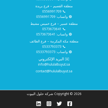
منطقة القصيم – فرع بريدة
0556991709
📞
🟢 واتساب:
0556991709
منطقة عسير – فرع خميس مشيط
0573673641
📞
🟢 واتساب:
0573673641
منطقة مكة المكرمة – فرع الطائف
0533793373
📞
🟢 واتساب:
0533793373
✉️ البريد الإلكتروني
info@hululalbuyut.sa
contact@hululalbuyut.sa
Copyright © 2026 شركة حلول البيوت