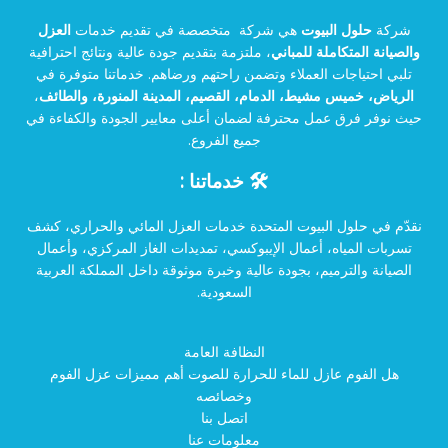
شركة
حلول البيوت
هي شركة متخصصة في تقديم خدمات
العزل
والصيانة المتكاملة للمباني
، ملتزمة بتقديم جودة عالية ونتائج احترافية
تلبي احتياجات العملاء وتضمن راحتهم ورضاهم. خدماتنا متوفرة في
الرياض، خميس مشيط، الدمام، القصيم، المدينة المنورة، والطائف
،
حيث نوفر فرق عمل محترفة لضمان أعلى معايير الجودة والكفاءة في
جميع الفروع.
🛠️ خدماتنا :
نقدّم في حلول البيوت المتحدة خدمات العزل المائي والحراري، كشف
تسربات المياه، أعمال الإيبوكسي، تمديدات الغاز المركزي، وأعمال
الصيانة والترميم، بجودة عالية وخبرة موثوقة داخل المملكة العربية
السعودية.
النظافة العامة
هل الفوم عازل للماء للحرارة للصوت أهم مميزات عزل الفوم
وخصائصه
اتصل بنا
معلومات عنا