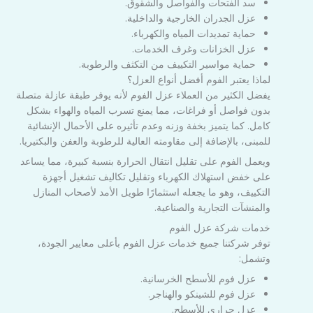
سد الفتحات والفواصل والشقوق.
عزل الجدران الخارجية والداخلية.
حماية تمديدات المياه والكهرباء.
عزل الخزانات وغرف الخدمات.
حماية مواسير التكييف من التكثف والرطوبة.
لماذا يعتبر الفوم أفضل أنواع العزل؟
يفضل الكثير من العملاء عزل الفوم لأنه يوفر طبقة عازلة متصلة
بدون فواصل أو فراغات، مما يمنع تسرب المياه والهواء بشكل
كامل. كما يتميز بخفة وزنه وعدم تأثيره على الأحمال الإنشائية
للمبنى، بالإضافة إلى مقاومته العالية للرطوبة والعفن والبكتيريا.
ويعمل الفوم على تقليل انتقال الحرارة بنسبة كبيرة، مما يساعد
على خفض استهلاك الكهرباء وتقليل تكاليف تشغيل أجهزة
التكييف، وهو ما يجعله استثمارًا طويل الأمد لأصحاب المنازل
والمنشآت التجارية والصناعية.
خدمات شركة عزل الفوم
توفر شركتنا جميع خدمات عزل الفوم بأعلى معايير الجودة،
وتشمل:
عزل فوم للأسطح الخرسانية.
عزل فوم للشينكو والهناجر.
عزل حراري للأسطح.