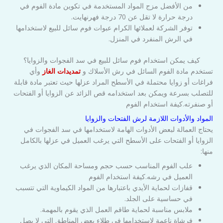
من الأفضل مزج المواد المستخدمة في تكوين مادة الفوم في
درجة حرارة لا تقل عن 70 درجة فهرنهايت.
توفر الشركة لعملائها الكرام عبوات فوم سائل للبيع لاستخدامها
في الرش المنفرد في المنزل.
كيف يمكن استخدام فوم سائل للبيع في سد الفجوات والزوايا؟
تستخدم مادة الفوم السائل في رش الأسلاك و
تمديدات الغاز
وأي
فراغات أو زوايا محتملة في الأسطح المراد عزلها حيث تعتبر مادة قابلة
للتصلب بسرعة ويمكن بعد استخدامه قص الزائد عن الزوايا أو الفتحات
أو صنفرته.كيفة استخدام الفوم
المواد والأدوات اللازمة لرش الفتحات والزوايا
يحتاج العمالة لبعض الأدوات الهامة لاستخدامها في سد الفجوات في
الزوايا أو الفتحات على الأسطح التي يرغب العميل في عزلها بالكامل
منها:
علب الفوم المناسب حسب حجم ومساحة المكان الذي يرغب
العميل في رشه.كيفة استخدام الفوم
قفازات لحماية الأيدي باعتبارها من المواد الكيماوية التي تتسبب
في حساسية على الجلد.
ملابس مناسبة لحماية طاقم العمل الذي يقوم بالمهمة.
فرشاة ناعمة لاستخدامها في طلاء بعض المناطق التي لا يصل