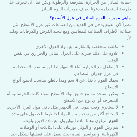
حماية المباني من الحرارة المترفعة والرطوبة ولكن قبل أن نتعرف على
طريقة استخدامه دعونا نعرف مميزات الفوم السائل.
ماهي مميزات الفوم السائل في عزل الأسطح؟
نظراً لأن الفوم يدخل في العديد من الصناعات غير عزل الأسطح مثل
صناعة الأطراف الصناعية للمعاقين ومع تنجيد الفرش والكرفانات وذلك
لأن:
تكلفته منخفضة بالمقارنة مع مواد العزل الأخرى.
علاوة على ذلك قدرته على العزل المائي والحراري في نفس
الوقت.
لا يتفاعل مع الحرارة أثناء الانصهار لذا فهو مناسب لاستخدامه
في عزل جدران المطاعم.
سمك الفوم لا يقل عن 4 سم وهذا بالطبع مناسب لجميع أنواع
الأسطح.
يمكن استخدامه مع جميع أنواع الأسطح سواء كانت الخرسانية أم
المتعرجة أو أي نوع من الأسطح.
لا يستغرق وقت طويل في التجهيز مثل باقي مواد العزل الأخرى.
لا يحتاج أكثر من نوعين من المواد لخلطهما للحصول على
مادة
الفوم
الرغوي وهما مادة البوليرول مع مادة الايزوثيانيت.
يتم رش الفوم أو البولي يوريثان على الكابلات أو الوصلات
الكهربائية أو مواسير المياه حيث يعمل على تغطيتها بشكل جيد.