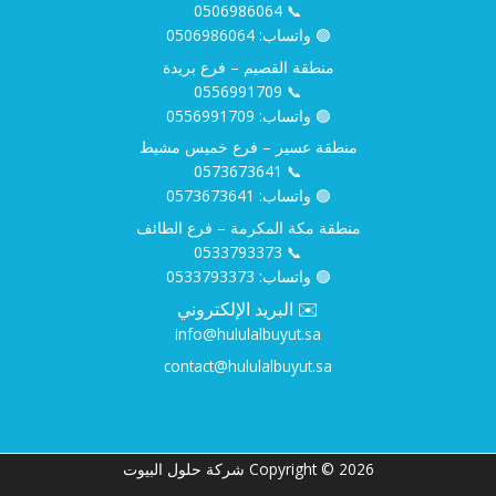
0506986064
📞
🟢 واتساب:
0506986064
منطقة القصيم – فرع بريدة
0556991709
📞
🟢 واتساب:
0556991709
منطقة عسير – فرع خميس مشيط
0573673641
📞
🟢 واتساب:
0573673641
منطقة مكة المكرمة – فرع الطائف
0533793373
📞
🟢 واتساب:
0533793373
✉️ البريد الإلكتروني
info@hululalbuyut.sa
contact@hululalbuyut.sa
Copyright © 2026 شركة حلول البيوت