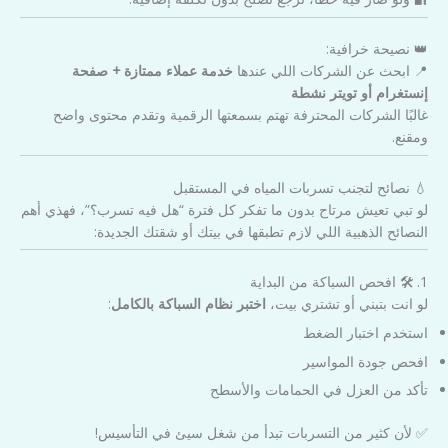
👑 نصيحة خرافية:
📍 ابحث عن الشركات اللي عندها
خدمة عملاء ممتازة + صفحة
إنستغرام أو تويتر نشطة
غالبًا الشركات المحترفة تهتم بسمعتها الرقمية وتقدم محتوى واضح
ومقنع.
💧 نصائح لتجنب تسربات المياه في المستقبل
لو تبي تعيش مرتاح بدون ما تفكر كل فترة “هل فيه تسرب؟”، فهذي أهم
النصائح الذهبية اللي لازم تطبقها في بيتك أو شقتك الجديدة:
1. 🛠️ افحص السباكة من البداية
لو انت بتبني أو تشتري بيت،
اختبر نظام السباكة بالكامل
:
استخدم اختبار الضغط
افحص جودة المواسير
تأكد من العزل في الحمامات والأسطح
✅ لأن كثير من التسربات تبدأ من شغل سيئ في التأسيس!