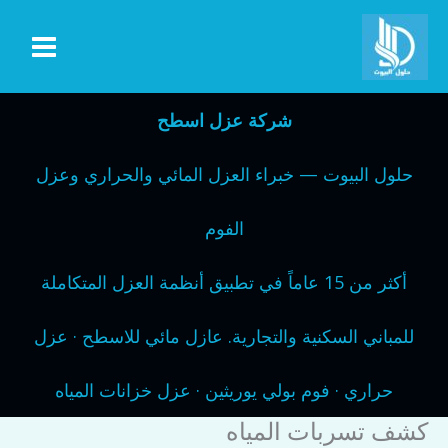
خطي
لى
لمحتوى
شركة عزل اسطح
حلول البيوت — خبراء العزل المائي والحراري وعزل
الفوم
أكثر من 15 عاماً في تطبيق أنظمة العزل المتكاملة
للمباني السكنية والتجارية. عازل مائي للاسطح · عزل
حراري · فوم بولي يوريثين · عزل خزانات المياه
كشف تسربات المياه