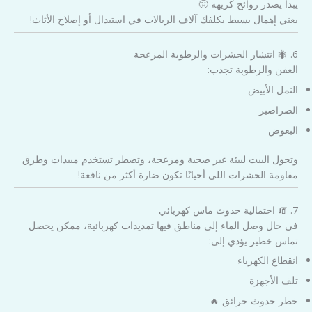
يبدأ يصدر روائح كريهة 🤢
يعني إهمال بسيط يكلفك آلاف الريالات في استبدال أو إصلاح الأثاث!
6. 🐜 انتشار الحشرات والرطوبة المزعجة
العفن والرطوبة تجذب:
النمل الأبيض
الصراصير
البعوض
وتحول البيت لبيئة غير صحية ومزعجة، وتضطر تستخدم مبيدات وطرق
مقاومة الحشرات اللي أحيانًا تكون ضارة أكثر من نافعة!
7. 🧯 احتمالية حدوث ماس كهربائي
في حال وصل الماء إلى مناطق فيها تمديدات كهربائية، ممكن يحصل
تماس خطير يؤدي إلى:
انقطاع الكهرباء
تلف الأجهزة
خطر حدوث حرائق 🔥