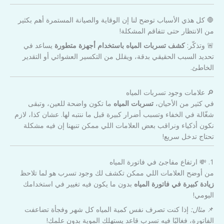
🛑 كل هذي الأسباب توضح لنا إن الوقاية والصيانة المستمرة أهم بكثير
من الانتظار حتى تتفاقم المشكلة!
🚨 وتذكّر:
كشف تسربات المياه باستخدام أجهزة متطورة
يساعد في
تحديد السبب الحقيقي بدقة، ويقلل من التكسير العشوائي أو التقدير
الخاطئ.
🔎 علامات وجود تسربات المياه
في كثير من الأحيان،
تسربات المياه
ما تكون واضحة للعين، وتبقى
شغّالة في الخفاء وتسبب أضرار كبيرة قبل ما ننتبه لها. عشان كذا، لازم
نكون أذكياء ونراقب بعض العلامات اللي ممكن تنبهنا إن فيه مشكلة
تحتاج تدخل سريع!
1. 💸 ارتفاع مفاجئ في فاتورة المياه
من أوضح العلامات اللي ممكن تكشف لك وجود تسرب هو لما تلاحظ
زيادة كبيرة في فاتورة المياه
بدون ما يكون فيه تغيير في استخدامك
اليومي!
📌
مثال:
إذا كنت تصرف نفس كمية المياه كل شهر وفجأة تضاعفت
الفاتورة، فغالبًا فيه تسرب قاعد يستهلك الموية بدون علمك!