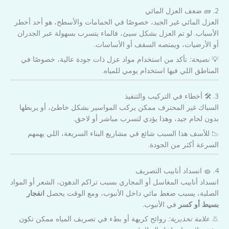
2. 🧱 ضعف العزل المائي
العزل المائي غير الجيد، خصوصًا في الحمامات والأسطح، هو أحد أخطر
الأسباب. لو تم العزل بشكل سيئ، فالماء يتسرب بسهولة عبر الجدران
أو الأرضيات، ويمتصه السقف أو الأساسات.
💡
نصيحة:
تأكد من استخدام مواد عزل ذات جودة عالية، خصوصًا في
المناطق اللي فيها استخدام يومي للمياه.
3. 🛠️ أخطاء في التركيب والتنفيذ
السباك غير المحترف ممكن يركب المواسير بشكل خاطئ، أو يربطها
بدون لحام جيد، وهذا يؤدي لتسرب مباشر أو لاحق.
📉 للأسف هذا السبب شائع في مشاريع البناء السريعة، اللي يهمهم
السرعة أكثر من الجودة.
4. 🧽 انسداد أنابيب التصريف
انسداد أنابيب المغاسل أو المجاري بسبب تراكم الدهون، الشعر أو المواد
الصلبة، يسبب ضغط مائي داخل الأنبوب، ومع الوقت يحصل
انفجار
بسيط أو كسر
في الأنبوب.
👃
علامة تحذيرية:
روائح كريهة أو بطء في تصريف المياه ممكن تكون