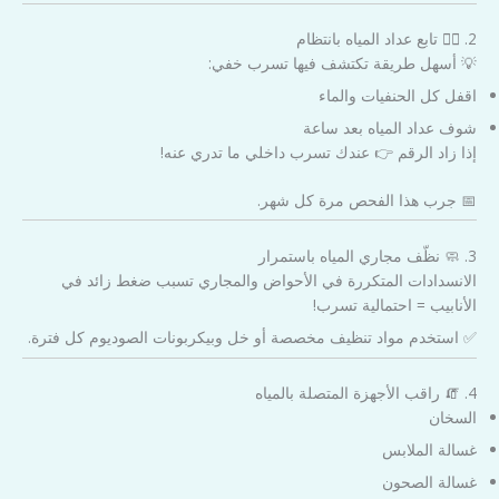
2. 🕵️‍♂️ تابع عداد المياه بانتظام
💡 أسهل طريقة تكتشف فيها تسرب خفي:
اقفل كل الحنفيات والماء
شوف عداد المياه بعد ساعة
إذا زاد الرقم 👉 عندك تسرب داخلي ما تدري عنه!
📅 جرب هذا الفحص مرة كل شهر.
3. 🧼 نظّف مجاري المياه باستمرار
الانسدادات المتكررة في الأحواض والمجاري تسبب ضغط زائد في
الأنابيب = احتمالية تسرب!
✅ استخدم مواد تنظيف مخصصة أو خل وبيكربونات الصوديوم كل فترة.
4. 🧯 راقب الأجهزة المتصلة بالمياه
السخان
غسالة الملابس
غسالة الصحون