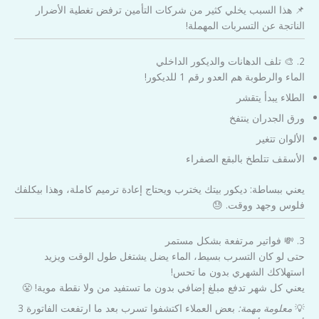
📌 هذا السبب يخلي كثير من شركات التأمين ترفض تغطية الأضرار
الناتجة عن التسربات المهملة!
2. 🎨 تلف الدهانات والديكور الداخلي
الماء والرطوبة هم العدو رقم 1 للديكور!
الطلاء يبدأ يتقشر
ورق الجدران ينتفخ
الألوان تتغير
الأسقف تتلطخ بالبقع الصفراء
يعني ببساطة: ديكور بيتك يخترب ويحتاج إعادة ترميم كاملة، وهذا بيكلفك
فلوس وجهد ووقت. 😓
3. 💸 فواتير مرتفعة بشكل مستمر
حتى لو كان التسرب بسيط، الماء يضل يشتغل طول الوقت ويزيد
استهلاكك الشهري بدون ما تحس!
يعني كل شهر تدفع مبلغ إضافي بدون ما تستفيد من ولا نقطة موية! 😤
💡
معلومة مهمة:
بعض العملاء اكتشفوا تسرب بعد ما ارتفعت الفاتورة 3