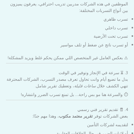
الموظفين في هذه الشركات مدربين تدريب احترافي، يعرفون يميزون
بين أنواع التسربات المختلفة:
تسرب ظاهري
تسرب داخلي
تسرب تحت الأرضية
أو تسرب ناتج عن ضغط أو تلف مواسير
⚠️ بعكس العامل غير المتخصص اللي ممكن يحكم غلط ويزيد المشكلة!
3. ⏳ سرعة في الإنجاز وتوفير في الوقت
بدل ما تضيع أيام وانت تحاول تعرف مصدر التسرب، الشركات المحترفة
تنهي الكشف خلال
ساعات قليلة
، وتعطيك تقرير شامل.
⏱️ والسرعة هنا مو بس راحة… بل تمنع تسرب الضرر وانتشاره!
4. 🧾 تقديم تقرير فني رسمي
بعض الشركات توفر
تقرير معتمد مكتوب
، وهذا مهم جدًا:
لتقديمه لشركات التأمين
أو لإثبات الضرر في حال الخلافات العقارية