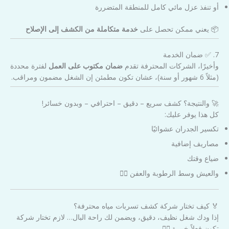
أو تنفذ عزل مائي كامل للمنطقة المتضررة
📦 يعني ممكن تحصل على
خدمة متكاملة من الكشف إلى الإصلاح
7. ✅ ضمان الخدمة
وأخيرًا، الشركات المحترفة تقدم
ضمان مكتوب على العمل
لفترة محددة
(مثلاً 6 شهور أو سنة)، عشان تكون مطمئن إن الشغل مضمون ومراقب.
🚀 والنتيجة؟ كشف سريع – دقيق – احترافي – وبدون خسائر!
كل هذا يوفر عليك:
تكسير الجدران عشوائيًا
مصاريف إضافية
ضياع وقتك
والعيش وسط الرطوبة والعفن 😵‍💫
🏅 كيف تختار شركة كشف تسربات مياه محترفة؟
إذا ودك شغل نظيف، دقيق، ويضمن لك راحة البال… لازم تختار شركة
تكون فعلاً خبيرة 👷‍♂️