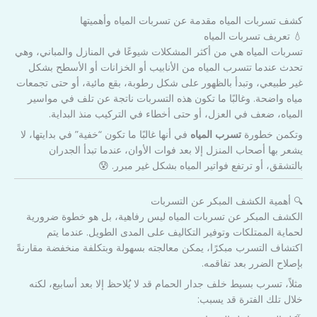
كشف تسربات المياه مقدمة عن تسربات المياه وأهميتها
💧 تعريف تسربات المياه
تسربات المياه هي من أكثر المشكلات شيوعًا في المنازل والمباني، وهي
تحدث عندما تتسرب المياه من الأنابيب أو الخزانات أو الأسطح بشكل
غير طبيعي، وتبدأ بالظهور على شكل رطوبة، بقع مائية، أو حتى تجمعات
مياه واضحة. وغالبًا ما تكون هذه التسربات ناتجة عن تلف في مواسير
المياه، ضعف في العزل، أو حتى أخطاء في التركيب منذ البداية.
وتكمن خطورة
تسرب المياه
في أنها غالبًا ما تكون “خفية” في بدايتها، لا
يشعر بها أصحاب المنزل إلا بعد فوات الأوان، عندما تبدأ الجدران
بالتشقق، أو ترتفع فواتير المياه بشكل غير مبرر. 😰
🔍 أهمية الكشف المبكر عن التسربات
الكشف المبكر عن تسربات المياه ليس رفاهية، بل هو خطوة ضرورية
لحماية الممتلكات وتوفير التكاليف على المدى الطويل. عندما يتم
اكتشاف التسرب مبكرًا، يمكن معالجته بسهولة وبتكلفة منخفضة مقارنةً
بإصلاح الضرر بعد تفاقمه.
مثلاً، تسرب بسيط خلف جدار الحمام قد لا يُلاحظ إلا بعد أسابيع، لكنه
خلال تلك الفترة قد يسبب: