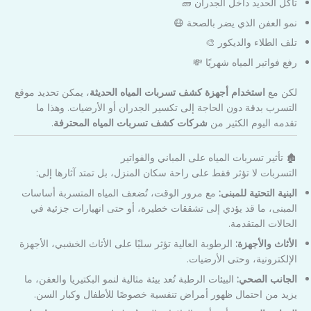
تآكل الحديد داخل الجدران 🧱
نمو العفن الذي يضر بالصحة 😷
تلف الطلاء والديكور 🎨
رفع فواتير المياه شهريًا 💸
لكن مع
استخدام أجهزة كشف تسربات المياه الحديثة
، يمكن تحديد موقع
التسرب بدقة دون الحاجة إلى تكسير الجدران أو الأرضيات. وهذا ما
تقدمه اليوم الكثير من
شركات كشف تسربات المياه المحترفة
.
🏚️ تأثير تسربات المياه على المباني والفواتير
التسربات لا تؤثر فقط على راحة سكان المنزل، بل تمتد آثارها إلى:
البنية التحتية للمبنى:
مع مرور الوقت، تُضعف المياه المتسربة أساسات
المبنى، ما قد يؤدي إلى تشققات خطيرة، أو حتى انهيارات جزئية في
الحالات المتقدمة.
الأثاث والأجهزة:
الرطوبة العالية تؤثر سلبًا على الأثاث الخشبي، الأجهزة
الإلكترونية، وحتى الأرضيات.
الجانب الصحي:
البيئات الرطبة تُعد بيئة مثالية لنمو البكتيريا والعفن، ما
يزيد من احتمال ظهور أمراض تنفسية خصوصًا للأطفال وكبار السن.