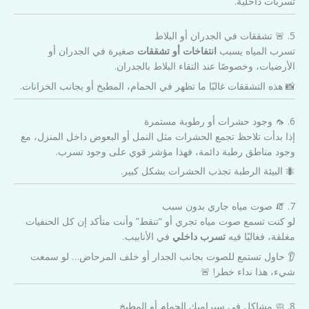
تسربات داخلية.
5. 🚨 تشققات في الجدران أو البلاط
تسرب المياه يسبب
انتفاخات أو تشققات
صغيرة في الجدران أو
الأرضيات، وخصوصًا عند التقاء البلاط بالجدران.
📸 هذه التشققات غالبًا ما تظهر في الحمام، المطبخ أو بجانب الخزانات.
6. 🦟 وجود حشرات أو رطوبة مستمرة
إذا بدأت تلاحظ تجمع الحشرات مثل النمل أو البعوض داخل المنزل، مع
وجود مناطق رطبة دائمة، فهذا مؤشر قوي على وجود تسرب.
🐜 البيئة الرطبة تجذب الحشرات بشكل كبير.
7. 🧯 صوت مياه جاري بدون سبب
لو كنت تسمع صوت مياه تجري أو “تنقط” وأنت متأكد إن كل الحنفيات
مغلقة، فغالبًا فيه
تسرب داخلي
في الأنابيب.
👂 حاول تستمع للصوت بجانب الجدار أو خلف المرحاض… لو سمعت
شيء، هذا نداء خطر! 🚨
8. 🧼 مشاكل في سيراميك الحمام أو المطبخ