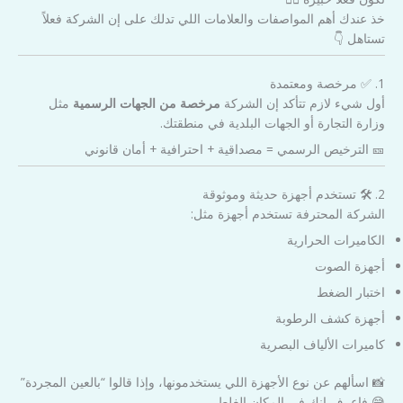
خذ عندك أهم المواصفات والعلامات اللي تدلك على إن الشركة فعلاً
تستاهل 👇
1. ✅ مرخصة ومعتمدة
أول شيء لازم تتأكد إن الشركة
مرخصة من الجهات الرسمية
مثل
وزارة التجارة أو الجهات البلدية في منطقتك.
🎫 الترخيص الرسمي = مصداقية + احترافية + أمان قانوني
2. 🛠️ تستخدم أجهزة حديثة وموثوقة
الشركة المحترفة تستخدم أجهزة مثل:
الكاميرات الحرارية
أجهزة الصوت
اختبار الضغط
أجهزة كشف الرطوبة
كاميرات الألياف البصرية
📸 اسألهم عن نوع الأجهزة اللي يستخدمونها، وإذا قالوا “بالعين المجردة”
😅 فاعرف إنك في المكان الغلط.