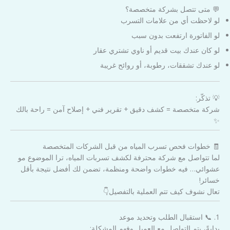
💬 متى تتصل بشركة متخصصة؟
لو لاحظت أي من علامات التسرب
لو الفاتورة ارتفعت بدون سبب
لو كان عندك بيت قديم أو ناوي تشتري عقار
لو عندك تشققات، رطوبة، أو روائح غريبة
💡 تذكّر:
شركة متخصصة = كشف دقيق + تقرير فني + إصلاح آمن = راحة بالك
✨
🧾 خطوات فحص تسرب المياه من قبل الشركات المتخصصة
لما تتواصل مع شركة محترفة لكشف تسربات المياه، ترا الموضوع مو
عشوائي… فيه خطوات واضحة ومنظمة، تضمن لك أفضل نتيجة بأقل
خسائر!
تعال نشوف كيف تتم العملية بالتفصيل👇
1. 📞 استقبال الطلب وتحديد موعد
بدايةً، يتم التواصل مع العميل وفهم المشكلة: