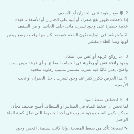
2. 🟤 بقع رطوبة على الجدران أو الأسقف
إذا لاحظت ظهور بقع صفراء أو بُنية على الجدران أو الأسقف، فهذه
علامة خطيرة على وجود تسرب مائي خلف الحائط أو من السقف.
💡
ملحوظة:
في البداية تكون البقعة خفيفة، لكن مع الوقت تتوسع ويتغير
لونها ويبدأ الطلاء يتقشر.
3. 🌫️ روائح كريهة أو عفن في المكان
وجود
رائحة عفن أو رطوبة
في الحمام، المطبخ أو أي غرفة بدون سبب
واضح، يعني غالبًا فيه تسرب مستمر مسبب رطوبة مخفية.
👃 هذا العرض يتكرر كثير عند وجود تسرب داخل الجدران أو تحت
الأرضية.
4. 🚿 انخفاض ضغط المياه
لما تحس أن ضغط المياه في الصنابير أو الشطاف أصبح ضعيف فجأة،
ممكن يكون السبب وجود تسرب في أحد الخطوط اللي تقلل كمية الماء
الواصل.
🔧
نصيحة:
تأكد من ضغط المضخة، وإذا كانت سليمة، افحص وجود