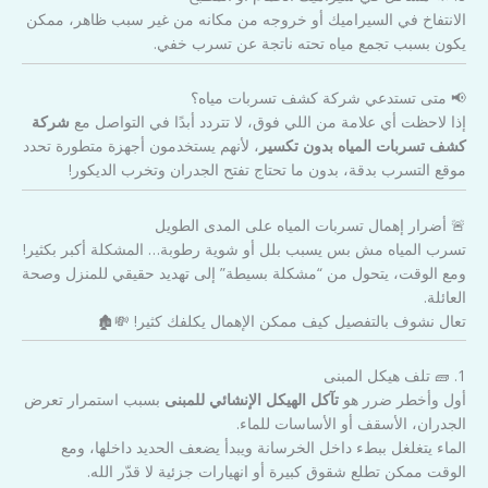
الانتفاخ في السيراميك أو خروجه من مكانه من غير سبب ظاهر، ممكن
يكون بسبب تجمع مياه تحته ناتجة عن تسرب خفي.
📢 متى تستدعي شركة كشف تسربات مياه؟
إذا لاحظت أي علامة من اللي فوق، لا تتردد أبدًا في التواصل مع
شركة
كشف تسربات المياه بدون تكسير
، لأنهم يستخدمون أجهزة متطورة تحدد
موقع التسرب بدقة، بدون ما تحتاج تفتح الجدران وتخرب الديكور!
🚨 أضرار إهمال تسربات المياه على المدى الطويل
تسرب المياه مش بس يسبب بلل أو شوية رطوبة… المشكلة أكبر بكثير!
ومع الوقت، يتحول من “مشكلة بسيطة” إلى تهديد حقيقي للمنزل وصحة
العائلة.
تعال نشوف بالتفصيل كيف ممكن الإهمال يكلفك كثير! 💸🏚️
1. 🧱 تلف هيكل المبنى
أول وأخطر ضرر هو
تآكل الهيكل الإنشائي للمبنى
بسبب استمرار تعرض
الجدران، الأسقف أو الأساسات للماء.
الماء يتغلغل ببطء داخل الخرسانة ويبدأ يضعف الحديد داخلها، ومع
الوقت ممكن تطلع شقوق كبيرة أو انهيارات جزئية لا قدّر الله.