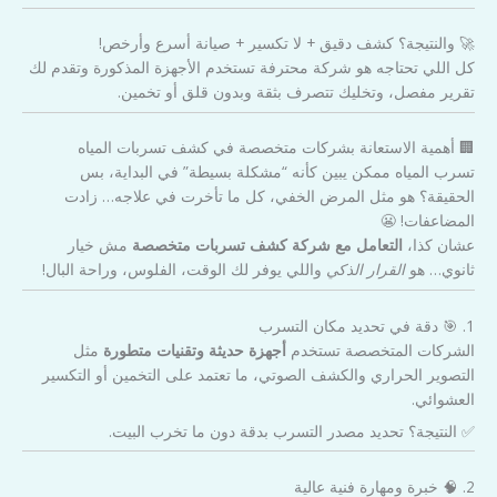
🚀 والنتيجة؟ كشف دقيق + لا تكسير + صيانة أسرع وأرخص!
كل اللي تحتاجه هو شركة محترفة تستخدم الأجهزة المذكورة وتقدم لك
تقرير مفصل، وتخليك تتصرف بثقة وبدون قلق أو تخمين.
🏢 أهمية الاستعانة بشركات متخصصة في كشف تسربات المياه
تسرب المياه ممكن يبين كأنه “مشكلة بسيطة” في البداية، بس
الحقيقة؟ هو مثل المرض الخفي، كل ما تأخرت في علاجه… زادت
المضاعفات! 😬
عشان كذا،
التعامل مع شركة كشف تسربات متخصصة
مش خيار
ثانوي… هو
القرار الذكي
واللي يوفر لك الوقت، الفلوس، وراحة البال!
1. 🎯 دقة في تحديد مكان التسرب
الشركات المتخصصة تستخدم
أجهزة حديثة وتقنيات متطورة
مثل
التصوير الحراري والكشف الصوتي، ما تعتمد على التخمين أو التكسير
العشوائي.
✅ النتيجة؟ تحديد مصدر التسرب بدقة دون ما تخرب البيت.
2. 🧠 خبرة ومهارة فنية عالية