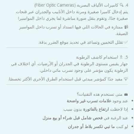
4. 🔍 كاميرات الألياف البصرية (Fiber Optic Cameras)
يتم إدخال كاميرا صغيرة ومرنة داخل الأنابيب والجدران عبر فتحات
صغيرة جدًا، وتقوم بنقل صورة مباشرة لما يجري داخل المواسير!
📹 ممتازة في الحالات اللي فيها انسداد أو تسرب داخل المواسير
الضيقة.
✅ تقلل التخمين وتساعد في تحديد موقع الضرر بدقة.
5. 🚿 استخدام كاشف الرطوبة
جهاز يقيس مستوى الرطوبة في الجدران أو الأرضيات. أي اختلاف في
الرطوبة يكون مؤشر على وجود تسرب مائي داخلي.
💡 مفيد جدًا كمؤشر مبدئي قبل استخدام الطرق الأخرى الأكثر تخصصًا.
💼 متى تستخدم هذه التقنيات؟
عند وجود
علامات تسرب غير واضحة
إذا لاحظت
ارتفاع بالفاتورة
بدون سبب
عند الرغبة في
فحص شامل قبل شراء أو بيع منزل
لو كنت
ما تبي تكسر بلاط أو جدران