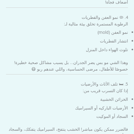
أضعاف فجأة!
4. 🦠 نمو العفن والفطريات
الرطوبة المستمرة تخلق بيئة مثالية لـ:
نمو العفن (mold)
انتشار الفطريات
تلوث الهواء داخل المنزل
وهذا الشي مو بس يضر الجدران… بل يسبب مشاكل صحية خطيرة!
خصوصًا للأطفال، مرضى الحساسية، واللي عندهم ربو 😷
5. 🛏️ تلف الأثاث والأرضيات
إذا كان التسرب قريب من:
الخزائن الخشبية
الأرضيات الباركيه أو السيراميك
السجاد أو الموكيت
فالضرر ممكن يكون مباشر! الخشب ينتفخ، السيراميك يتفكك، والسجاد