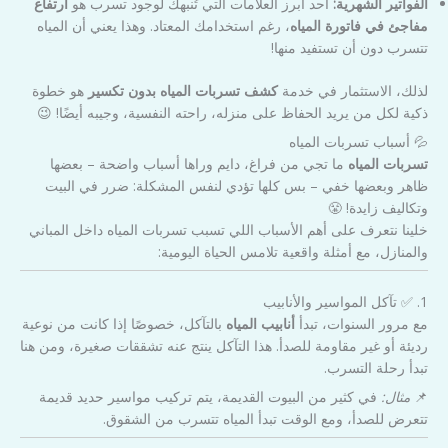
الفواتير الشهرية:
أحد أبرز العلامات التي تُنبهك لوجود تسرب هو
ارتفاع
مفاجئ في فاتورة المياه
، رغم استخدامك المعتاد. وهذا يعني أن المياه
تتسرب دون أن تستفيد منها!
لذلك، الاستثمار في خدمة
كشف تسربات المياه بدون تكسير
هو خطوة
ذكية لكل من يريد الحفاظ على منزله، راحته النفسية، وجيبه أيضًا! 😉
💦 أسباب تسربات المياه
تسربات المياه
ما تجي من فراغ، دايم وراها أسباب واضحة – بعضها
ظاهر وبعضها خفي – بس كلها تؤدي لنفس المشكلة: ضرر في البيت
وتكاليف زايدة! 😤
خلينا نتعرف على أهم الأسباب اللي تسبب تسربات المياه داخل المباني
والمنازل، مع أمثلة واقعية تلامس الحياة اليومية:
1. ✅ تآكل المواسير والأنابيب
مع مرور السنوات، تبدأ
أنابيب المياه
بالتآكل، خصوصًا إذا كانت من نوعية
رديئة أو غير مقاومة للصدأ. هذا التآكل ينتج عنه تشققات صغيرة، ومن هنا
تبدأ رحلة التسرب.
📌
مثال:
في كثير من البيوت القديمة، يتم تركيب مواسير حديد قديمة
تتعرض للصدأ، ومع الوقت تبدأ المياه تتسرب من الشقوق.