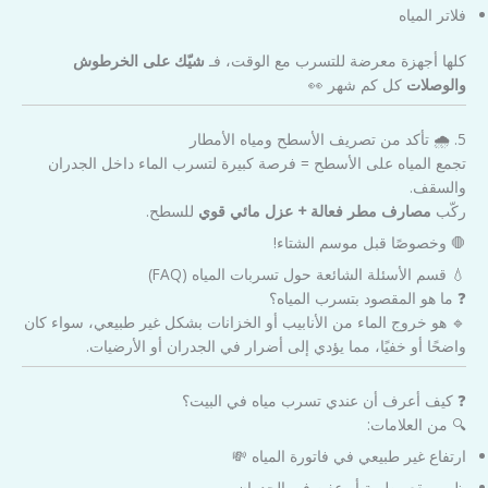
فلاتر المياه
كلها أجهزة معرضة للتسرب مع الوقت، فـ
شيّك على الخرطوش
والوصلات
كل كم شهر 👀
5. 🌧️ تأكد من تصريف الأسطح ومياه الأمطار
تجمع المياه على الأسطح = فرصة كبيرة لتسرب الماء داخل الجدران
والسقف.
ركّب
مصارف مطر فعالة + عزل مائي قوي
للسطح.
🛑 وخصوصًا قبل موسم الشتاء!
💧 قسم الأسئلة الشائعة حول تسربات المياه (FAQ)
❓ ما هو المقصود بتسرب المياه؟
🔹 هو خروج الماء من الأنابيب أو الخزانات بشكل غير طبيعي، سواء كان
واضحًا أو خفيًا، مما يؤدي إلى أضرار في الجدران أو الأرضيات.
❓ كيف أعرف أن عندي تسرب مياه في البيت؟
🔍 من العلامات:
ارتفاع غير طبيعي في فاتورة المياه 💸
ظهور بقع رطوبة أو عفن في الجدران