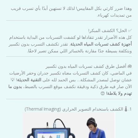
وهذا ضرر كارثي بكل المقاييس! لذلك لا تستهين أبدًا بأي تسرب قريب
من تمديدات كهرباء.
✅ الحل؟ الكشف المبكر!
كل هذه الأضرار تقدر تتفاداها لو كشفت التسربات من البداية باستخدام
أجهزة كشف تسربات المياه الحديثة
. تقدر تكتشف التسرب بدون تكسير
وبتكلفة بسيطة جدًا مقارنة بالخسائر اللي ممكن تصير لاحقًا.
🧰 أفضل طرق كشف تسربات المياه بدون تكسير
في الماضي، كان كشف التسربات معناه تكسير جدران وحفر الأرضيات
عشان توصل لمصدر المشكلة… بس الحمد لله على
التقنية الحديثة
! 💡
الآن صار فيه طرق ذكية ودقيقة تكشف موقع التسرب بالضبط،
بدون ما
تهدم ولا بلاطة!
😍
1. 🌡️ الكشف باستخدام التصوير الحراري (Thermal Imaging)