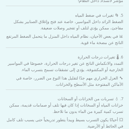
مؤشر لانسداد داخل النظام!
5. 🌀 تغيرات في ضغط المياه
الضغط الزائد داخل المواسير، خاصة عند فتح وإغلاق الصنابير بشكل
مفاجئ، ممكن يؤدي لتلف أو تفجير وصلات ضعيفة.
📊 في بعض الأحيان، نظام المياه داخل المنزل ما يتحمل الضغط المرتفع
الناتج عن مضخة ماء قوية.
6. 🌡️ تغيرات درجات الحرارة
التمدد والانكماش الناتج عن تغير درجات الحرارة، خصوصًا في المواسير
الخارجية أو المكشوفة، يؤدي إلى تشققات تسمح بتسرب الماء.
🔧 العزل الحراري مهم جدًا لتقليل هذا النوع من الضرر، خاصة في
الأماكن المفتوحة مثل الأسطح والخزانات.
7. 💧 تسربات من الخزانات أو السخانات
خزانات المياه أو السخانات إذا كان فيها تلف أو صمامات قديمة، ممكن
تسرب كمية كبيرة من الماء بدون ما تلاحظ.
💥 أحيانًا يكون التسرب بسيط ويبدأ يتطور تدريجياً حتى يسبب تلف كامل
في الحائط أو الأرضية.