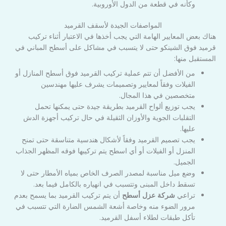
وكأنه في قطعة من الدول الأوروبية.
المواصفات الجيدة لأسقف القرميد
هناك بعض المعايير الهامة التي يجب أخذها في الاعتبار أثناء تركيب
قرميد فوق الشينكو حتى لا يتسبب في مشاكل على أسطح المباني في
المستقبل منها:
من الأفضل أن تتم عملية تركيب القرميد فوق أسطح المنازل أو
الفيلات وفقاً لمعايير وتصميمات يشرف عليها مهندسين
متخصصين في هذا المجال.
يجب توزيع ألواح القرميد بطريقة جيدة حتى يمكنها تحمل
التقلبات الجوية والأوزان الثقيلة في حال تركيب أجهزة الدش
عليها.
يجب تصميم القرميد وفقاً لأشكال هندسية متناسقة حتى تمنح
المنزل أو الفيلات أو أي اسطح يتم تركيبها فوقه المظهر الجذاب
الجميل.
وضع ميل مناسبة لمصدر الصرف الخاص بمياه الأمطار حتى لا
تسقط داخل المبنى وتتسبب في انهياره بالكامل فيما بعد.
تراعي
شركة عزل أسطح
أن يتم تركيب القرميد بما يسمح بعدم
مرور الضوء منه وخاصة أشعة الشمس الضارة التي تتسبب في
تأكل طبقات لطلاء أسفل القرميد.