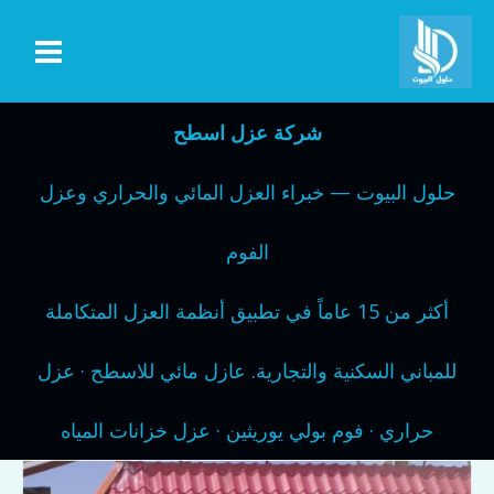
خطي
لى
لمحتوى
شركة عزل اسطح
حلول البيوت — خبراء العزل المائي والحراري وعزل
الفوم
أكثر من 15 عاماً في تطبيق أنظمة العزل المتكاملة
للمباني السكنية والتجارية. عازل مائي للاسطح · عزل
حراري · فوم بولي يوريثين · عزل خزانات المياه