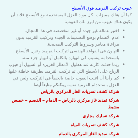
عيوب تركيب القرميد فوق الأسطح
كما أن هناك مميزات لكل مواد العزل المستخدمة مع الأسطح فلابد أن
يكون هناك عيوب من ابرز تلك العيوب:
اختير عمالة غير جيدة أو غير متخصصة في هذا المجال.
عدم الاهتمام بوضع التصميمات الجيدة وتركيب القرميد بدون
مراعاة معايير وشروط التركيب الصحيحة.
التهاون في القواعد الهندسي لتركيب القرميد وعزل الأسطح
باستخدامه يتسبب في انهياره بالكامل أو انهيار جزء منه.
ربما حدثت كارثة عند هطول الأمطار الغزيرة أو السيول أو هبوب
الرياح على الأسطح التي تم تركيب القرميد بطريقة خاطئة عليها.
كما رأينا أن اغلب العيوب خاصة بالخطأ في التركيب ولس في
العزل باستخدام القرميد نفسه.
يمكنكم متابعأ أيضا :
شركة كشف تسربات الغاز المركزي بالرياض
شركة تمديد غاز مركزي بالرياض – الدمام – القصيم – خميس
مشيط
شركة تسليك مجاري
شركة كشف تسربات المياه
شركة تمديد الغاز المركزي بالدمام