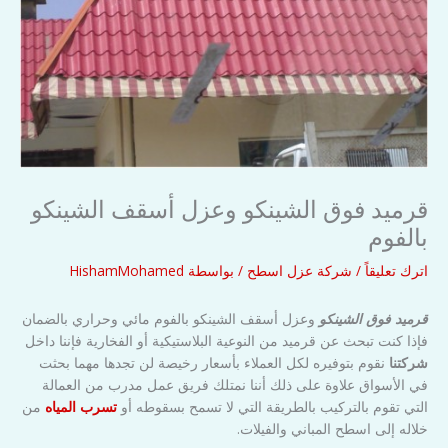
قرميد فوق الشينكو وعزل أسقف الشينكو
بالفوم
اترك تعليقاً
/
شركة عزل اسطح
/ بواسطة
HishamMohamed
قرميد فوق الشينكو
وعزل أسقف الشينكو بالفوم مائي وحراري بالضمان
فإذا كنت تبحث عن قرميد من النوعية البلاستيكية أو الفخارية فإننا داخل
شركتنا
نقوم بتوفيره لكل العملاء بأسعار رخيصة لن تجدها مهما بحثت
في الأسواق علاوة على ذلك أننا نمتلك فريق عمل مدرب من العمالة
التي تقوم بالتركيب بالطريقة التي لا تسمح بسقوطه أو
تسرب المياه
من
خلاله إلى اسطح المباني والفيلات.