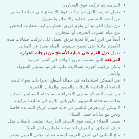
القرميد يتم تركيبه فوق المخازن.
يعمل القرميد الذي يتم تركيبه فوق الأسطح على حماية المباني
من أشعة الشمس الضارة والأمطار والسيول.
من مزايا القرميد أن يقوم فريق العمل بتركيب صفايات لتخلص
من مياه الصرف الصرف أو المجاري.
أيضاً من ابرز المزايا قدرة فريق العمل على تركيب صفايات مياه
الأمطار مائلة حتى تسمح بسقوط المياه بعيدة عن المباني.
يعمل
عزل الفوم على حماية الأسطح من درجات الحرارة
المرتفعة
التي تتسبب بمرور الوقت في كسر القرميد.
يمكن تركيب أجهزة الستالايت على القرميد بمنتهى السهولة
والأمان.
من الممكن استخدامه في حمالة أسطح الجراجات سواء كانت
العامة أو الخاصة بالفيلات والقصور والمنازل الكبيرة.
يتم تثبيت الشينكو بمنتهى الاحترافية باستخدام المسامير الصلب
وذلك باستخدام الشينيور الكهربائي اللازم في عملية التركيب.
لا يمكن أن يتعرض للكسر في حالة هبوب الرياح الشديدة خاصةً
ونحن مع بدايات فصل الشتاء.
يفضل العملاء تركيبه فوق الغرف الخارجية المتصل بالفيلات مثل
غرف الحدائق أو الغرف الخاصة بالعاملين داخل الفيلا.
منح المباني في الدول العربية لمسة جمالية تجعل العميل يشعر