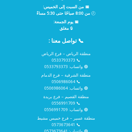
📅 من السبت إلى الخميس:
🕗
من 8:00 صباحًا حتى 5:30 مساءً
📅 يوم الجمعة:
🔒
مغلق
📞 تواصل معنا :
منطقة الرياض – فرع الرياض
0533793373
📞
🟢 واتساب:
0533793373
منطقة الشرقية – فرع الدمام
0506986064
📞
🟢 واتساب:
0506986064
منطقة القصيم – فرع بريدة
0556991709
📞
🟢 واتساب:
0556991709
منطقة عسير – فرع خميس مشيط
0573673641
📞
🟢 واتساب:
0573673641