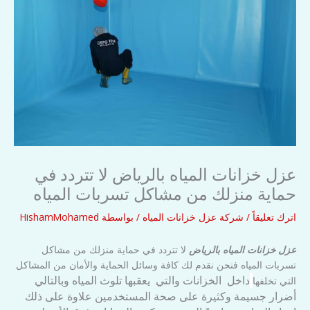
عزل خزانات المياه بالرياض لا تتردد في
حماية منزلك من مشاكل تسربات المياه
اترك تعليقاً
/
شركة عزل خزانات المياه
/ بواسطة
HishamMohamed
عزل خزانات المياه بالرياض
لا تتردد في حماية منزلك من مشاكل
تسربات المياه فنحن نقدم لك كافة وسائل الحماية والأمان من المشاكل
داخل الخزانات والتي يعقبها تلوث المياه وبالتالي
التي تخلفها
أضرار جسيمة وكثيرة على صحة المستخدمين علاوة على ذلك