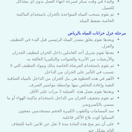
والبدء في وقت مبكر لسرعة انتهاء العمل بدون أي مشاكل
للعميل.
ثم نقوم بسحب المياه المتواجدة بالخزان باستخدام الماكينة
الخاصة بشفط المياه.
مرحلة عزل خزانات المياه بالرياض
وبعدها نقوم بغلق مصدر المياه الرئيسي قبل البدء في التنظيف
والعزل.
بعدها نقوم بتنزيل أحد العاملين داخل الخزان لتنظيف الجدران
والأرضيات من الأتربة والشوائب والبكتيريا العالقة به.
ثم نقوم باستخدام الفرشاة الخاصة بذلك ومواد التنظيف التي لا
تتسبب في التأثير على الخزان من الداخل.
الأهم في هذه الخطوة هي مل الخزان من الداخل بالمياه الصافية
النقية وإعادة التخلص منها بواسطة مواسير الصرف.
وبعدها نقوم بعمل هذه العملية 3 مرات على الأقل.
ثم نقوم بتجفيف الخزان من الداخل باستخدام ماكينة الهواء أو ما
يسمى بالكمبروسر.
سد المسامات والثقوب الكبيرة الحجم مستخدمين معجون
السيكوا كوت بلاج الأكثر فاعلية.
على أن يتم منح هذه المادة مدة لا تقل عن ثلاثين ثانية للجفاف
التام بشكل جيد.