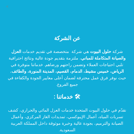
>
عن الشركة
شركة
حلول البيوت
هي شركة متخصصة في تقديم خدمات
العزل
والصيانة المتكاملة للمباني
، ملتزمة بتقديم جودة عالية ونتائج احترافية
تلبي احتياجات العملاء وتضمن راحتهم ورضاهم. خدماتنا متوفرة في
الرياض، خميس مشيط، الدمام، القصيم، المدينة المنورة، والطائف
،
حيث نوفر فرق عمل محترفة لضمان أعلى معايير الجودة والكفاءة في
جميع الفروع.
🛠️ خدماتنا :
نقدّم في حلول البيوت المتحدة خدمات العزل المائي والحراري، كشف
تسربات المياه، أعمال الإيبوكسي، تمديدات الغاز المركزي، وأعمال
الصيانة والترميم، بجودة عالية وخبرة موثوقة داخل المملكة العربية
السعودية.