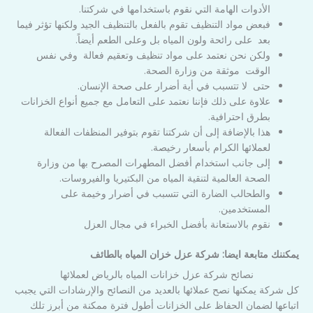
الأدوات الهامة التي نقوم باستخدامها في شركتنا.
فبعض مواد التنظيف تقوم بالفعل بالتنظيف الجيد ولكنها تؤثر فيما
بعد على رائحة ولون المياه بل وعلى الطعم أيضاً.
ولكن نحن نعتمد على مواد تنظيف وتعقيم فعالة وفي نفس
الوقت موثقة من وزارة الصحة.
حتى لا تتسبب في أية أضرار على صحة الإنسان.
علاوة على ذلك فإننا نعتمد على التعامل مع جميع أنواع الخزانات
بطرق احترافية.
هذا بالإضافة إلى أن شركتنا تقوم بتوفير المنظفات الفعالة
لعملائها الكرام بأسعار رخيصة.
إلى جانب استخدام أفضل المطهرات المصرح بها من وزارة
الصحة العالمية لتنقية المياه من البكتيريا والفيروسات.
والطحالب الضارة التي تتسبب في أضرار وخيمة على
المستخدمين.
نقوم بالاستعانة بأفضل الخبراء في مجال العزل
يمكننك متابعة ايضا: شركة عزل خزان المياه بالطائف
نصائح شركة عزل خزانات المياه بالرياض لعملائها
كل شركة يمكنها نصح عملائها بالعديد من النصائح والإرشادات التي يجبب
اتباعها لضمان الحفاظ على الخزانات أطول فترة ممكنة من أبرز تلك