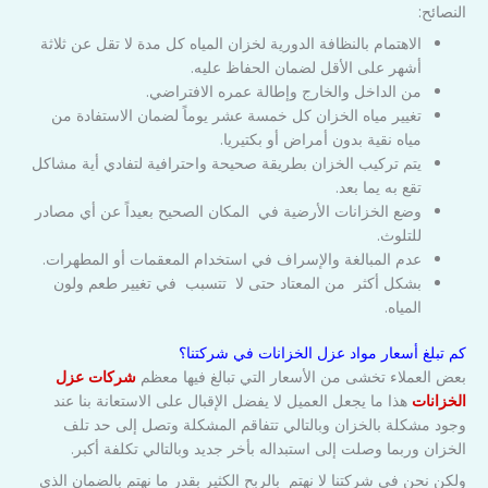
النصائح:
الاهتمام بالنظافة الدورية لخزان المياه كل مدة لا تقل عن ثلاثة
أشهر على الأقل لضمان الحفاظ عليه.
من الداخل والخارج وإطالة عمره الافتراضي.
تغيير مياه الخزان كل خمسة عشر يوماً لضمان الاستفادة من
مياه نقية بدون أمراض أو بكتيريا.
يتم تركيب الخزان بطريقة صحيحة واحترافية لتفادي أية مشاكل
تقع به يما بعد.
وضع الخزانات الأرضية في المكان الصحيح بعيداً عن أي مصادر
للتلوث.
عدم المبالغة والإسراف في استخدام المعقمات أو المطهرات.
بشكل أكثر من المعتاد حتى لا تتسبب في تغيير طعم ولون
المياه.
كم تبلغ أسعار مواد عزل الخزانات في شركتنا؟
بعض العملاء تخشى من الأسعار التي تبالغ فيها معظم
شركات عزل
الخزانات
هذا ما يجعل العميل لا يفضل الإقبال على الاستعانة بنا عند
وجود مشكلة بالخزان وبالتالي تتفاقم المشكلة وتصل إلى حد تلف
الخزان وربما وصلت إلى استبداله بأخر جديد وبالتالي تكلفة أكبر.
ولكن نحن في شركتنا لا نهتم بالربح الكثير بقدر ما نهتم بالضمان الذي