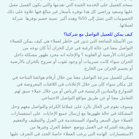
نمنحه للعميل على الخدمة الجيدة التي نقدمها والتي يكون العميل مقبل
عليها وسعيد وراضي كل هذا نوفره بأسعار غبر مبالغ فيها علاوة على ذلك
الخصومات التي تصل إلى 50% وهذه أكبر نسبة خصم توفرها شركة
لعملائها.
كيف يمكن للعميل التواصل مع شركتنا؟
من الأسئلة الشائعة التي تدور في خاطر لعملاء هي كيف يمكن للعملاء
التواصل معنا في حالة الرغبة في عزل الخزان أياً كان نوعه من
الخزانات الأرضية أو العلوية ؟ والإجابة انه مجرد ظهور مشكلة داخل
الخزان سواء كانت تسريبات أو وجود ثقوب أو شروخ بالخزان بالأرضية
أو بجسم الخزان من الخارج.
يمكن للعميل سرعة التواصل معنا من خلال أرقام هواتفنا المتاحة في
كل مكان سواء كان من خلال الإعلانات في اللافتات المعروضة في
الشوارع والميادين الرئيسية في الرياض أو من خلال عملاء سبق لهم
التعامل معنا أو عن طريق مواقع التواصل الاجتماعي.
وسوف نقوم في الحال بالرد على عملائنا الكرام والتواصل معهم وحل
المشكلة في حالة ظهورها مع إرسال جميع الإجابات على استفسارات
العملاء حول السعر والمواد المستخدمة في العزل والتنظيف والتعقيم
وطريقة الشركة في العمل ووضع خطط العزل وغيرها من
الاستفسارات الهامة التي يرغب العملاء خاصةً الجدد في التعرف عليها