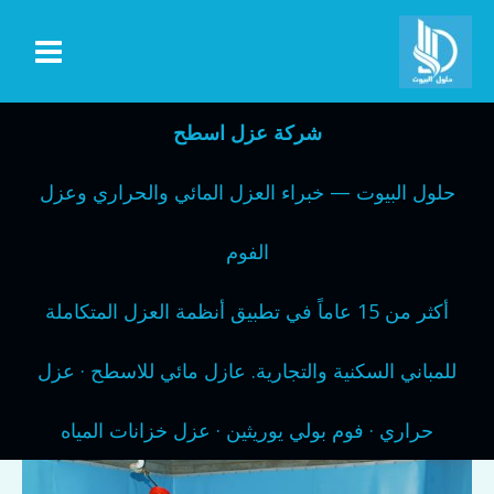
خطي
لى
لمحتوى
شركة عزل اسطح
حلول البيوت — خبراء العزل المائي والحراري وعزل
الفوم
أكثر من 15 عاماً في تطبيق أنظمة العزل المتكاملة
للمباني السكنية والتجارية. عازل مائي للاسطح · عزل
حراري · فوم بولي يوريثين · عزل خزانات المياه