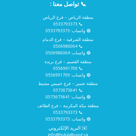
📞 تواصل معنا :
منطقة الرياض – فرع الرياض
0533793373
📞
🟢 واتساب:
0533793373
منطقة الشرقية – فرع الدمام
0506986064
📞
🟢 واتساب:
0506986064
منطقة القصيم – فرع بريدة
0556991709
📞
🟢 واتساب:
0556991709
منطقة عسير – فرع خميس مشيط
0573673641
📞
🟢 واتساب:
0573673641
منطقة مكة المكرمة – فرع الطائف
0533793373
📞
🟢 واتساب:
0533793373
✉️ البريد الإلكتروني
info@hululalbuyut.sa