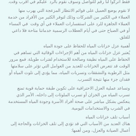
فقط اتركوا لنا رقم للتواصل وسوف نقوم بالرد عليكم في أقرب وقت.
لا نقوم بوضع العميل على قوائم الانتظار المزعجة التي يهرب منها
العملاء في الكثير من الشركات وذلك لتوفر الكثير من الأفراد من خدمة
العملاء الجاهزة للرد على استفسارات العملاء في أي وقت في المساء
أو في الصباح حتى في أيام العطلات الرسمية خدماتنا متاحة فلا داعي
للقلق.
أهمية عزل خزانات المياه للحفاظ على جودة المياه
يُعتبر عزل خزانات المياه من أهم الإجراءات الوقائية التي تساهم في
الحفاظ على المياه نظيفة وصالحة للاستخدام لفترات طويلة. فمع مرور
الوقت قد تتعرض الخزانات للعديد من العوامل التي تؤثر على سلامتها
مثل الرطوبة والتشققات وتسربات المياه، مما يؤدي إلى تلوث المياه أو
فقدان جزء منها نتيجة التسرب.
وتساعد عملية العزل الاحترافية على تكوين طبقة حماية قوية تمنع
تسرب المياه من الخزان أو تسرب الملوثات إلى داخله، الأمر الذي
ينعكس بشكل مباشر على صحة أفراد الأسرة وجودة المياه المستخدمة
في الشرب والاستخدامات اليومية.
أسباب تلف خزانات المياه
هناك العديد من الأسباب التي قد تؤدي إلى تلف الخزانات والحاجة إلى
أعمال الصيانة والعزل، ومن أهمها: