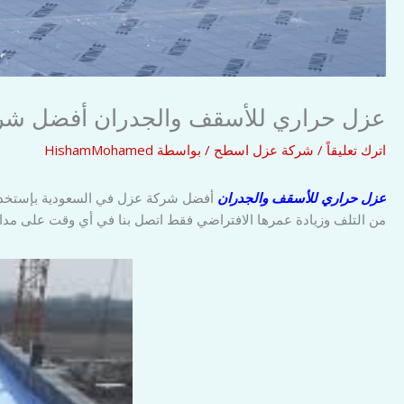
عزل حراري للأسقف والجدران أفضل شر
اترك تعليقاً
/
شركة عزل اسطح
/ بواسطة
HishamMohamed
عزل حراري للأسقف والجدران
أفضل شركة عزل في السعودية بإستخدام 
من التلف وزيادة عمرها الافتراضي فقط اتصل بنا في أي وقت على مدار 24 ساعة يصلك مندوبنا في أي وق