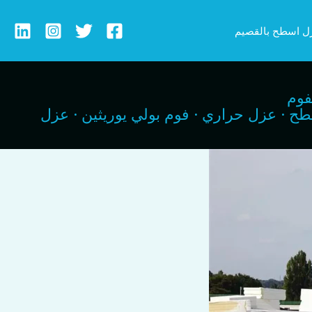
ل اسطح بالقصيم
فوم
 للاسطح · عزل حراري · فوم بولي يوريثين · عزل