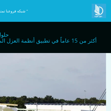
خطي
لى
” شبكه فروعنا تمتد
لمحتوى
حلول
أكثر من 15 عاماً في تطبيق أنظمة ا