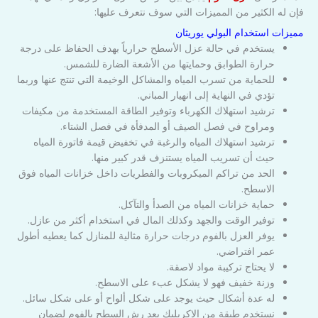
فإن له الكثير من المميزات التي سوف نتعرف عليها:
مميزات استخدام البولي يوريثان
يستخدم في حالة عزل الأسطح حرارياً بهدف الحفاظ على درجة
حرارة الطوابق وحمايتها من الأشعة الضارة للشمس.
للحماية من تسرب المياه والمشاكل الوخيمة التي تنتج عنها وربما
تؤدي في النهاية إلى انهيار المباني.
ترشيد استهلاك الكهرباء وتوفير الطاقة المستخدمة من مكيفات
ومراوح في فصل الصيف أو المدفأة في فصل الشتاء.
ترشيد استهلاك المياه والرغبة في تخفيض قيمة فاتورة المياه
حيث أن تسريب المياه يستنزف قدر كبير منها.
الحد من تراكم الميكروبات والفطريات داخل خزانات المياه فوق
الاسطح.
حماية خزانات المياه من الصدأ والتآكل.
توفير الوقت والجهد وكذلك المال في استخدام أكثر من عازل.
يوفر العزل بالفوم درجات حرارة مثالية للمنازل كما يعطيه أطول
عمر افتراضي.
لا يحتاج تركيبة مواد لاصقة.
وزنة خفيف فهو لا يشكل عبء على الاسطح.
له عدة أشكال حيث يوجد على شكل ألواح أو على شكل سائل.
نستخدم طبقة من الإكريليك بعد رش السطح بالفوم لضمان