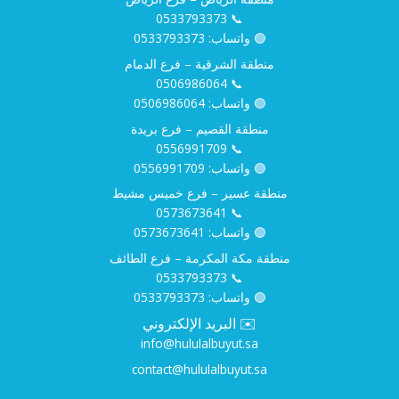
0533793373
📞
🟢 واتساب:
0533793373
منطقة الشرقية – فرع الدمام
0506986064
📞
🟢 واتساب:
0506986064
منطقة القصيم – فرع بريدة
0556991709
📞
🟢 واتساب:
0556991709
منطقة عسير – فرع خميس مشيط
0573673641
📞
🟢 واتساب:
0573673641
منطقة مكة المكرمة – فرع الطائف
0533793373
📞
🟢 واتساب:
0533793373
✉️ البريد الإلكتروني
info@hululalbuyut.sa
contact@hululalbuyut.sa