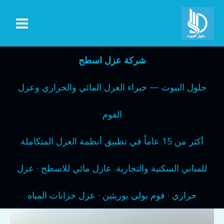
خطي
لى
لمحتوى
شركة عزل اسطح
حلول البيوت — خبراء العزل المائي والحراري وعزل
الفوم
أكثر من 15 عاماً في تطبيق أنظمة العزل المتكاملة
للمباني السكنية والتجارية. عازل مائي للاسطح · عزل
حراري · فوم بولي يوريثين · عزل خزانات المياه