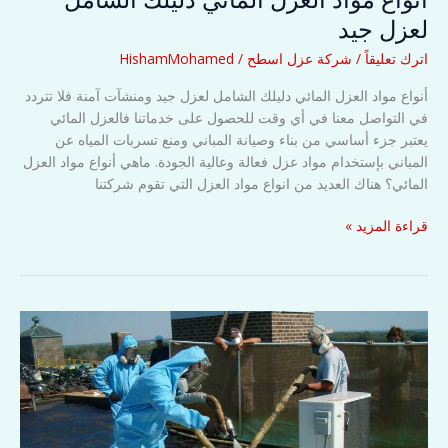
لعزل جيد
اترك تعليقاً
/
شركة عزل اسطح
/
HishamMohamed
أنواع مواد العزل المائي دليلك الشامل لعزل جيد ومنشآت آمنة فلا تتردد
في التواصل معنا في أي وقت للحصول على خدماتنا فالعزل المائي
يعتبر جزء أساسي من بناء وصيانة المباني ومنع تسربات المياه عن
المباني بإستخدام مواد عزل فعالة وعالية الجودة. ماهي أنواع مواد العزل
المائي؟ هناك العديد من انواع مواد العزل التي تقوم شركتنا
أنواع
قراءة المزيد »
مواد
العزل
المائي
دليلك
الشامل
لعزل
جيد