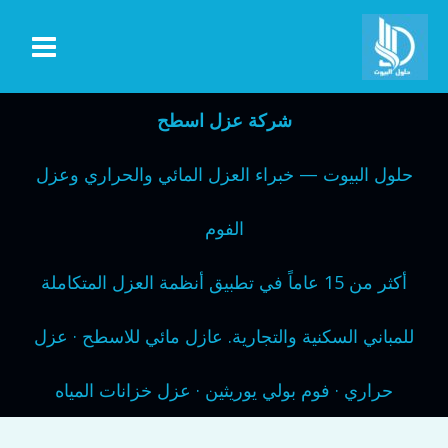
خطي
لى
لمحتوى
شركة عزل اسطح
حلول البيوت — خبراء العزل المائي والحراري وعزل
الفوم
أكثر من 15 عاماً في تطبيق أنظمة العزل المتكاملة
للمباني السكنية والتجارية. عازل مائي للاسطح · عزل
حراري · فوم بولي يوريثين · عزل خزانات المياه