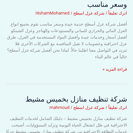
وسعر مناسب
اترك تعليقاً
/
شركة عزل اسطح
/
HishamMohamed
أفضل شركة عزل أسطح خدمة جيدة وسعر مناسب نقوم بجميع انواع
العزل المائي والحراري للمباني والمستودعات والهناجر وعزل الشينكو
أفضل أسعار وخدمات جيدة وأفضل المواد المستخدمة في العزل، طرق
عزل احترافية وخصومات لا تقبل المنافسة مع الشركات الأخرى فلا
تتردد في التواصل معنا اطلبنا حالاُ. لماذا نحن أفضل شركة عزل أسطح؟
حالياً في عالم البناء
أفضل
قراءة المزيد »
شركة
عزل
أسطح
خدمة
شركة تنظيف منازل بخميس مشيط
جيدة
اترك تعليقاً
/
شركة عزل اسطح
/
mahmoud
وسعر
مناسب
شركة تنظيف منازل بخميس مشيط – دليلك الشامل لخدمات التنظيف
الاحترافية في ظل انشغال الحياة اليومية وتزايد المسؤوليات، أصبحت
خدمات النظافة الاحترافية من شركة تنظيف منازل بخميس مشيط جزءًا