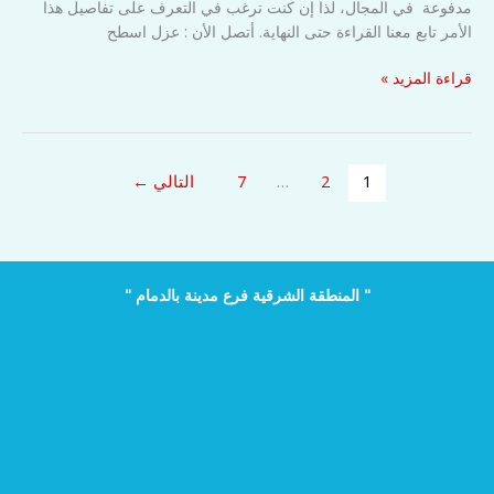
مدفوعة في المجال، لذا إن كنت ترغب في التعرف على تفاصيل هذا
الأمر تابع معنا القراءة حتى النهاية. أتصل الأن : عزل اسطح
عزل
قراءة المزيد »
اسطح
المياه
بالرياض
1
2
…
7
التالي
←
" المنطقة الشرقية فرع مدينة بالدمام "