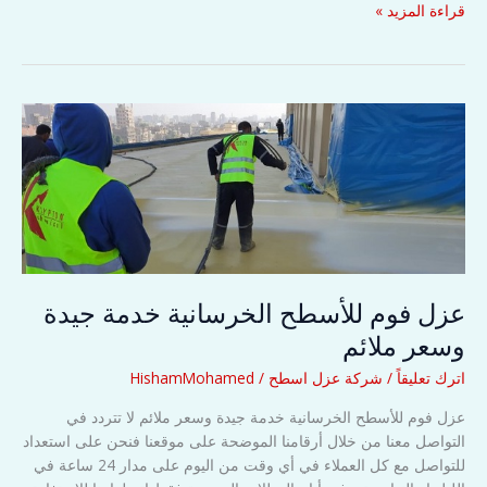
العزل
قراءة المزيد »
المائي
للأسطح
السكنية
من
الأمطار
والرطوبة
عزل فوم للأسطح الخرسانية خدمة جيدة
وسعر ملائم
اترك تعليقاً
/
شركة عزل اسطح
/
HishamMohamed
عزل فوم للأسطح الخرسانية خدمة جيدة وسعر ملائم لا تتردد في
التواصل معنا من خلال أرقامنا الموضحة على موقعنا فنحن على استعداد
للتواصل مع كل العملاء في أي وقت من اليوم على مدار 24 ساعة في