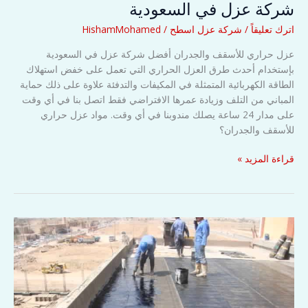
شركة عزل في السعودية
اترك تعليقاً
/
شركة عزل اسطح
/
HishamMohamed
عزل حراري للأسقف والجدران أفضل شركة عزل في السعودية
بإستخدام أحدث طرق العزل الحراري التي تعمل على خفض استهلاك
الطاقة الكهربائية المتمثلة في المكيفات والتدفئة علاوة على ذلك حماية
المباني من التلف وزيادة عمرها الافتراضي فقط اتصل بنا في أي وقت
على مدار 24 ساعة يصلك مندوبنا في أي وقت. مواد عزل حراري
للأسقف والجدران؟
عزل
قراءة المزيد »
حراري
للأسقف
والجدران
أفضل
شركة
عزل
في
السعودية