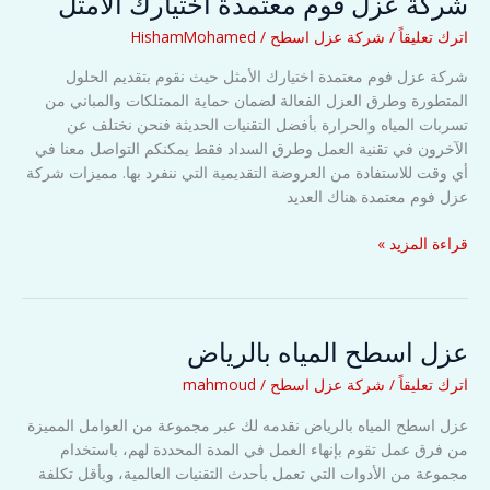
شركة عزل فوم معتمدة اختيارك الأمثل
اترك تعليقاً
/
شركة عزل اسطح
/
HishamMohamed
شركة عزل فوم معتمدة اختيارك الأمثل حيث نقوم بتقديم الحلول
المتطورة وطرق العزل الفعالة لضمان حماية الممتلكات والمباني من
تسربات المياه والحرارة بأفضل التقنيات الحديثة فنحن نختلف عن
الآخرون في تقنية العمل وطرق السداد فقط يمكنكم التواصل معنا في
أي وقت للاستفادة من العروضة التقديمية التي ننفرد بها. مميزات شركة
عزل فوم معتمدة هناك العديد
شركة
قراءة المزيد »
عزل
فوم
معتمدة
اختيارك
عزل اسطح المياه بالرياض
الأمثل
اترك تعليقاً
/
شركة عزل اسطح
/
mahmoud
عزل اسطح المياه بالرياض نقدمه لك عبر مجموعة من العوامل المميزة
من فرق عمل تقوم بإنهاء العمل في المدة المحددة لهم، باستخدام
مجموعة من الأدوات التي تعمل بأحدث التقنيات العالمية، وبأقل تكلفة