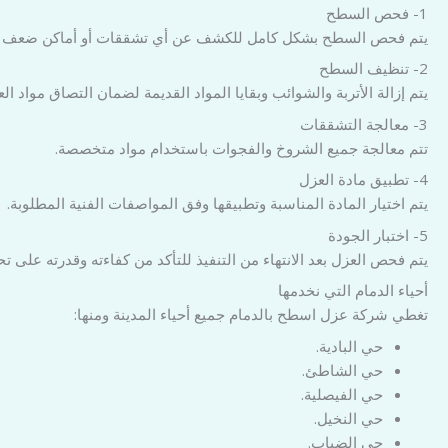
1- فحص السطح
يتم فحص السطح بشكل كامل للكشف عن أي تشققات أو أماكن ضعف تح
2- تنظيف السطح
يتم إزالة الأتربة والشوائب وبقايا المواد القديمة لضمان التصاق مواد الع
3- معالجة التشققات
تتم معالجة جميع الشروخ والفجوات باستخدام مواد متخصصة.
4- تطبيق مادة العزل
يتم اختيار المادة المناسبة وتطبيقها وفق المواصفات الفنية المطلوبة.
5- اختبار الجودة
يتم فحص العزل بعد الانتهاء من التنفيذ للتأكد من كفاءته وقدرته على تح
أحياء الدمام التي نخدمها
تغطي شركة عزل اسطح بالدمام جميع أحياء المدينة ومنها:
حي البادية.
حي الشاطئ.
حي الفيصلية.
حي النخيل.
حي الضباب.