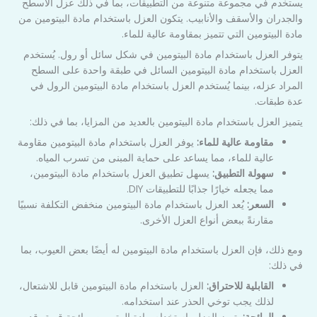
يستخدم في مجموعة متنوعة من التطبيقات، بما في ذلك عزل الأسطح
والجدران والأسقف والأنابيب. يتكون العزل باستخدام مادة البيتومين من
مادة البيتومين التي تتميز بمقاومة عالية للماء.
يتوفر العزل باستخدام مادة البيتومين في شكل سائل أو رول. يُستخدم
العزل باستخدام مادة البيتومين السائل في طبقة واحدة على السطح
المراد عزله، بينما يُستخدم العزل باستخدام مادة البيتومين الرول في
عدة طبقات.
يتميز العزل باستخدام مادة البيتومين بالعديد من المزايا، بما في ذلك:
مقاومة عالية للماء:
يوفر العزل باستخدام مادة البيتومين مقاومة
عالية للماء، مما يساعد على حماية المبنى من تسرب المياه.
سهولة التطبيق:
يسهل تطبيق العزل باستخدام مادة البيتومين،
مما يجعله خيارًا جذابًا للتطبيقات DIY.
السعر:
يُعد العزل باستخدام مادة البيتومين منخفض التكلفة نسبيًا
مقارنةً ببعض أنواع العزل الأخرى.
ومع ذلك، فإن العزل باستخدام مادة البيتومين له أيضًا بعض العيوب، بما
في ذلك:
القابلية للاحتراق:
العزل باستخدام مادة البيتومين قابل للاشتعال،
لذلك يجب توخي الحذر عند استخدامه.
الرائحة:
يتميز العزل باستخدام مادة البيتومين برائحة قوية، قد