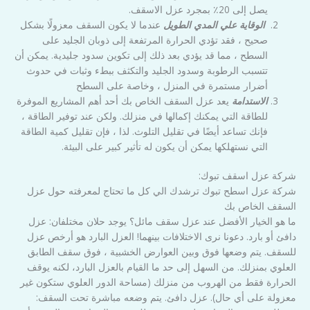
يصل إلى 20٪ بمجرد عزل الاسقف.
الوقاية علي المدي الطويل
عندما لا يكون السقف معزولًا بشكل
صحيح ، فقد تؤدي الحرارة المرتفعة إلى ذوبان الجليد على
السطح ، مما قد يؤدي بعد ذلك إلى تكوين سدود جليدية. يمكن أن
تتسبب الرطوبة وسدود الجليد والتكثف ببطء وثبات في حدوث
أضرار مستمرة في المنزل ، وخاصة على السطح
الاستدامة
يعد عزل السقف الخاص بك أحد أهم المشاريع الموفرة
للطاقة التي يمكنك إكمالها في منزلك. ولكن عند توفير الطاقة ،
فإنك تساعد أيضًا في تقليل التلوث. لذا ، فإن تقليل كمية الطاقة
التي نستهلكها يمكن أن يكون له تأثير كبير على البيئة.
شركة عزل اسقف تبوك:
شركة عزل اسطح تبوك ترشدك الي كل ما تحتاج لمعرفته حول عزل
السقف الخاص بك
ما هو الخيار الأفضل عند عزل سقف مائل؟ يوجد حلان مختلفان: عزل
دافئ أو بارد. دعونا نرى الاختلافات بينهما! العزل البارد هو أرخص عزل
للسقف. يتم وضعها فوق وبين العوارض الخشبية ، فوق سقف الطابق
العلوي بمنزلك. من السهل إلى حد ما القيام بالعزل البارد، لكنه يوقف
الحرارة فقط من الهروب من منزلك (مساحة الدور العلوي ستكون غير
معزولة على أي حال). عزل دافئ. يتم وضعه مباشرة تحت السقف: