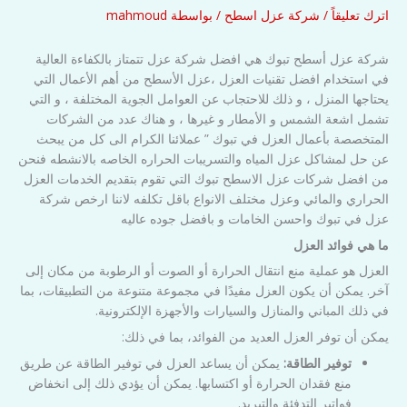
اترك تعليقاً
/
شركة عزل اسطح
/ بواسطة
mahmoud
شركة عزل أسطح تبوك هي افضل شركة عزل تتمتاز بالكفاءة العالية
في استخدام افضل تقنيات العزل ،عزل الأسطح من أهم الأعمال التي
يحتاجها المنزل ، و ذلك للاحتجاب عن العوامل الجوية المختلفة ، و التي
تشمل اشعة الشمس و الأمطار و غيرها ، و هناك عدد من الشركات
المتخصصة بأعمال العزل في تبوك ” عملائنا الكرام الى كل من يبحث
عن حل لمشاكل عزل المياه والتسريبات الحراره الخاصه بالانشطه فنحن
من افضل شركات عزل الاسطح تبوك التي تقوم بتقديم الخدمات العزل
الحراري والمائي وعزل مختلف الانواع باقل تكلفه لاننا ارخص شركة
عزل في تبوك واحسن الخامات و بافضل جوده عاليه
ما هي فوائد العزل
العزل هو عملية منع انتقال الحرارة أو الصوت أو الرطوبة من مكان إلى
آخر. يمكن أن يكون العزل مفيدًا في مجموعة متنوعة من التطبيقات، بما
في ذلك المباني والمنازل والسيارات والأجهزة الإلكترونية.
يمكن أن توفر العزل العديد من الفوائد، بما في ذلك:
توفير الطاقة:
يمكن أن يساعد العزل في توفير الطاقة عن طريق
منع فقدان الحرارة أو اكتسابها. يمكن أن يؤدي ذلك إلى انخفاض
فواتير التدفئة والتبريد.