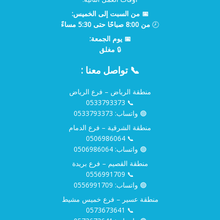
📅 من السبت إلى الخميس:
🕗
من 8:00 صباحًا حتى 5:30 مساءً
📅 يوم الجمعة:
🔒
مغلق
📞 تواصل معنا :
منطقة الرياض – فرع الرياض
0533793373
📞
🟢 واتساب:
0533793373
منطقة الشرقية – فرع الدمام
0506986064
📞
🟢 واتساب:
0506986064
منطقة القصيم – فرع بريدة
0556991709
📞
🟢 واتساب:
0556991709
منطقة عسير – فرع خميس مشيط
0573673641
📞