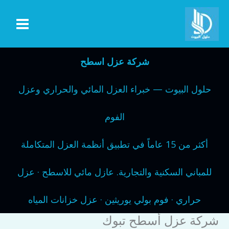
خطي
لى
لمحتوى
شركة عزل اسطح
حلول البيوت — خبراء العزل المائي والحراري وعزل
الفوم
أكثر من 15 عاماً في تطبيق أنظمة العزل المتكاملة
للمباني السكنية والتجارية. عازل مائي للاسطح · عزل
حراري · فوم بولي يوريثين · عزل خزانات المياه
شركة عزل أسطح تبوك