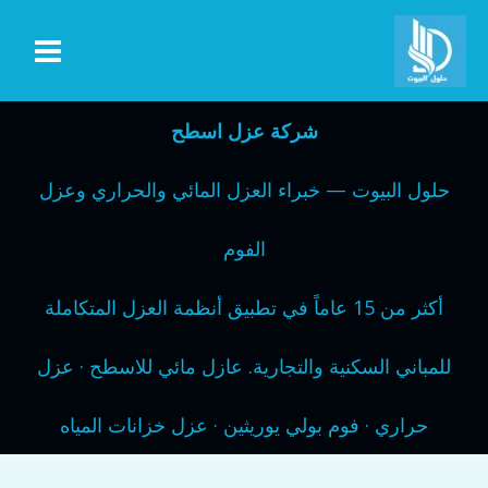
خطي
لى
لمحتوى
شركة عزل اسطح
حلول البيوت — خبراء العزل المائي والحراري وعزل
الفوم
أكثر من 15 عاماً في تطبيق أنظمة العزل المتكاملة
للمباني السكنية والتجارية. عازل مائي للاسطح · عزل
حراري · فوم بولي يوريثين · عزل خزانات المياه