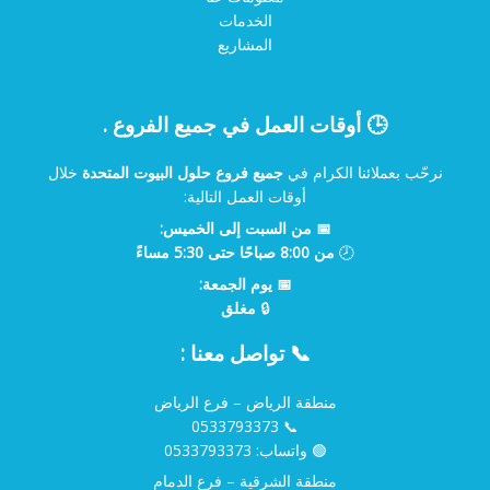
الخدمات
المشاريع
🕒 أوقات العمل في جميع الفروع .
نرحّب بعملائنا الكرام في
جميع فروع حلول البيوت المتحدة
خلال
أوقات العمل التالية:
📅 من السبت إلى الخميس:
🕗
من 8:00 صباحًا حتى 5:30 مساءً
📅 يوم الجمعة:
🔒
مغلق
📞 تواصل معنا :
منطقة الرياض – فرع الرياض
0533793373
📞
🟢 واتساب:
0533793373
منطقة الشرقية – فرع الدمام