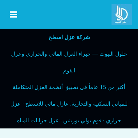
خطي
لى
لمحتوى
شركة عزل اسطح
حلول البيوت — خبراء العزل المائي والحراري وعزل
الفوم
أكثر من 15 عاماً في تطبيق أنظمة العزل المتكاملة
للمباني السكنية والتجارية. عازل مائي للاسطح · عزل
حراري · فوم بولي يوريثين · عزل خزانات المياه