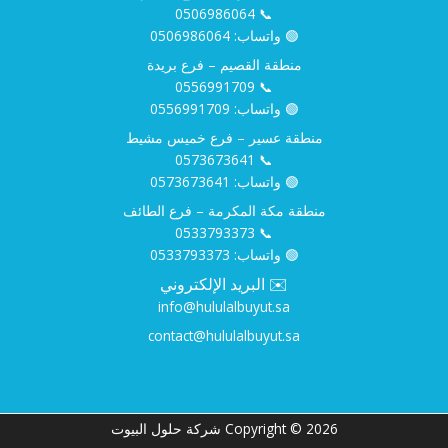
0506986064
📞
🟢 واتساب:
0506986064
منطقة القصيم – فرع بريدة
0556991709
📞
🟢 واتساب:
0556991709
منطقة عسير – فرع خميس مشيط
0573673641
📞
🟢 واتساب:
0573673641
منطقة مكة المكرمة – فرع الطائف
0533793373
📞
🟢 واتساب:
0533793373
✉️ البريد الإلكتروني
info@hululalbuyut.sa
contact@hululalbuyut.sa
Copyright © 2026 شركة حلول البيوت