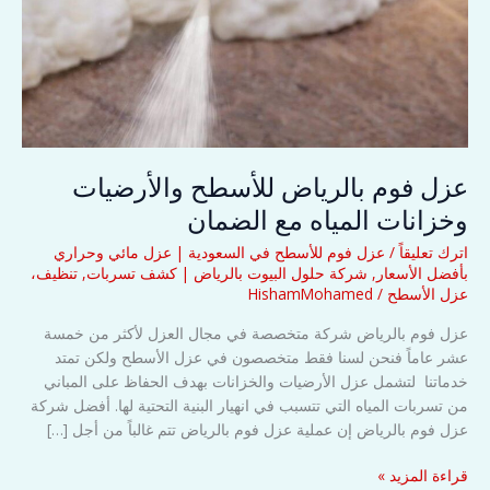
عزل فوم بالرياض للأسطح والأرضيات
وخزانات المياه مع الضمان
اترك تعليقاً
/
عزل فوم للأسطح في السعودية | عزل مائي وحراري
بأفضل الأسعار
,
شركة حلول البيوت بالرياض | كشف تسربات, تنظيف،
عزل الأسطح
/
HishamMohamed
عزل فوم بالرياض شركة متخصصة في مجال العزل لأكثر من خمسة
عشر عاماً فنحن لسنا فقط متخصصون في عزل الأسطح ولكن تمتد
خدماتنا لتشمل عزل الأرضيات والخزانات بهدف الحفاظ على المباني
من تسربات المياه التي تتسبب في انهيار البنية التحتية لها. أفضل شركة
عزل فوم بالرياض إن عملية عزل فوم بالرياض تتم غالباً من أجل […]
عزل
قراءة المزيد »