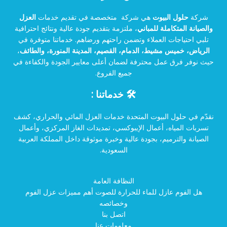
شركة
حلول البيوت
هي شركة متخصصة في تقديم خدمات
العزل
والصيانة المتكاملة للمباني
، ملتزمة بتقديم جودة عالية ونتائج احترافية
تلبي احتياجات العملاء وتضمن راحتهم ورضاهم. خدماتنا متوفرة في
الرياض، خميس مشيط، الدمام، القصيم، المدينة المنورة، والطائف
،
حيث نوفر فرق عمل محترفة لضمان أعلى معايير الجودة والكفاءة في
جميع الفروع.
🛠️ خدماتنا :
نقدّم في حلول البيوت المتحدة خدمات العزل المائي والحراري، كشف
تسربات المياه، أعمال الإيبوكسي، تمديدات الغاز المركزي، وأعمال
الصيانة والترميم، بجودة عالية وخبرة موثوقة داخل المملكة العربية
السعودية.
النظافة العامة
هل الفوم عازل للماء للحرارة للصوت أهم مميزات عزل الفوم
وخصائصه
اتصل بنا
معلومات عنا