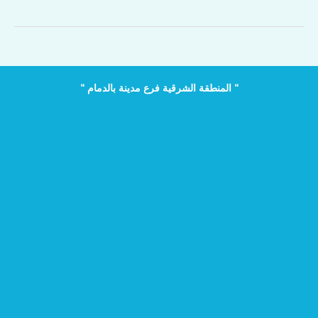
فوم
بالرياض
للأسطح
والأرضيات
وخزانات
المياه
" المنطقة الشرقية فرع مدينة بالدمام "
مع
الضمان