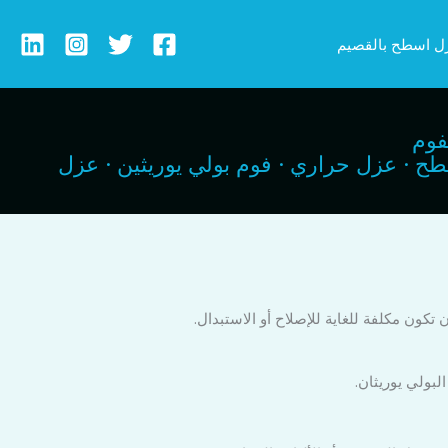
ل اسطح بالقصيم
فوم
 للاسطح · عزل حراري · فوم بولي يوريثين · عزل
 تكون مكلفة للغاية للإصلاح أو الاستبدال.
لبولي يوريثان.