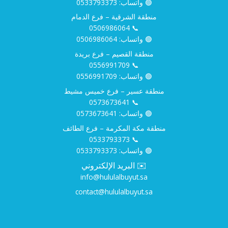
🟢 واتساب:
0533793373
منطقة الشرقية – فرع الدمام
0506986064
📞
🟢 واتساب:
0506986064
منطقة القصيم – فرع بريدة
0556991709
📞
🟢 واتساب:
0556991709
منطقة عسير – فرع خميس مشيط
0573673641
📞
🟢 واتساب:
0573673641
منطقة مكة المكرمة – فرع الطائف
0533793373
📞
🟢 واتساب:
0533793373
✉️ البريد الإلكتروني
info@hululalbuyut.sa
contact@hululalbuyut.sa