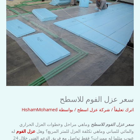
سعر عزل الفوم للاسطح
اترك تعليقاً
/
شركة عزل اسطح
/ بواسطة
HishamMohamed
سعر عزل الفوم للاسطح
وماهي مراحل وخطوات العزل الحراري
والمائي للمباني وماهي تكلفة العزل للمتر المربع؟ وهل
عزل الفوم
له
عيوب مثلما له مميزات؟ فقط تواصل مع فريق الدعم الفني خلال 24