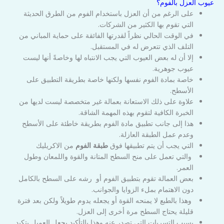
عيوب العزل بالفوم؟
على الرغم من أن العزل باستخدام الفوم من الطرق الحديثة
التي تقوم بها الكثير من الشركات.
في الوقت الحالي نظراً لقدرتها الفائقة على حماية المباني من
التلف الذي تتعرض له في المستقبل.
إلا أن له بعض العيوب التي يجب الانتباه لها وخاصةً أنها ليست
عيوب جوهرية.
خاصة بمادة الفوم نفسها ولكنها خاصة بطريقة التطبيق على
الأسطح.
علاوة على ذلك الاستعانة بعمالة غير متخصصة ليست لديها من
الخبرة الكافية لتقوم بهذه المهمة الشاقة.
هذا إلى جانب تطبيق مادة الفوم بطريقة خاطئة على الأسطح
وعدم عمل الطبقة العازلة.
التي يجب أن يتم تطبيقها فوق
طبقة الفوم
من الاكريليك
والتي تعمل على منح السطح المتانة والقوة واللمعان وطول
العمر.
بعض العمالة تقوم بتطبيق الفوم أو رشه على السطح بالكامل
دون الاهتمام بملء الزوايا والجوانب.
وهذا بالطبع لا يمنحه القوة أو يجعله يدوم طويلاً ولكن بعد فترة
قليلة يحتاج السطح مرة أخرى إلى العزل.
بسبب التسربات التي تصدر عنه وهذا بالتأكيد يجعل العميل يتكبد