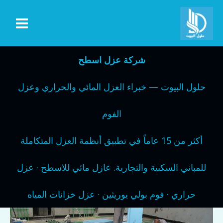
خطي
لى
لمحتوى
شركة عزل اسطح
حلول البيوت — خبراء العزل المائي والحراري وعزل
الفوم
أكثر من 15 عاماً في تطبيق أنظمة العزل المتكاملة
للمباني السكنية والتجارية. عازل مائي للاسطح · عزل
حراري · فوم بولي يوريثين · عزل خزانات المياه