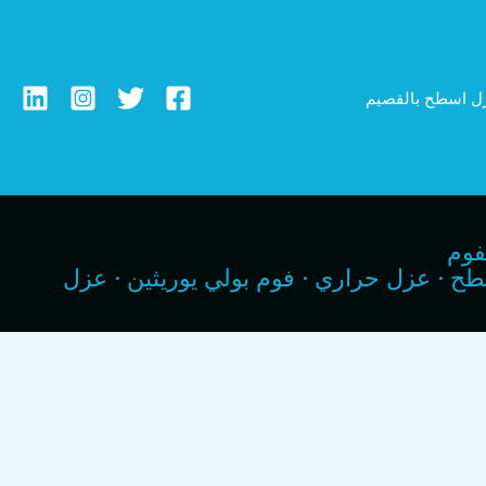
ل اسطح بالقصيم
فوم
 للاسطح · عزل حراري · فوم بولي يوريثين · عزل