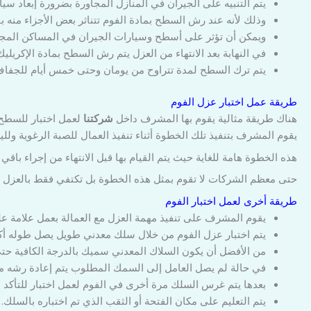
يتم التنبيه على الجيران في المنازل المجاورة بضرورة إبعاد سيار
وذلك لأنه عند رش السطح بمادة الفوم تتناثر بعض الأجزاء منه بف
ويمكن أن تؤثر على أسطح وسيارات الجيران في المساكن المجا
في النهابة بعد الانتهاء من العزل يتم رش السطح بمادة الإكريليك 
يتم ترك السطح لمدة تتراوح من يومان وحتى خمس أيام للجفا
طريقة عمل اختبار عزل الفوم
هناك طريقة مثالية يقوم بها المشرف داخل
شركتنا
يقوم المشرف بتنفيذ تلك الخطوة أثناء تنفيذ العمال للصبة الرغوية وللي
هذه الخطوة هامة للغاية حيث يتم القيام بها قبل الانتهاء من إجراء با
حتى معظم الشركات لا تقوم بمثل هذه الخطوة بل تكتفي فقط بالعزل و
طريقة أخرى لعمل اختبار الفوم
يقوم المشرف على تنفيذ مهمة العزل مع العمالة بعمل علامة ع
يتم اختبار عزل الفوم من خلال سلك معدني طويل يصل طوله أكثر من 4 سم وهو السمك المطلوب 
من الأفضل أن يكون السلاك المعدني سميك بالدرجة الكافية ح
في حالة لم يصل العامل إلى السمك المطلوب يتم إعادة رشه م
بعدها يتم غرس السلك مرة أخرى في الفوم لعمل اختبار للتأكد م
يتم التعليم على مكان الفتحة أو الثقب الذي تم اختباره بالسلك.