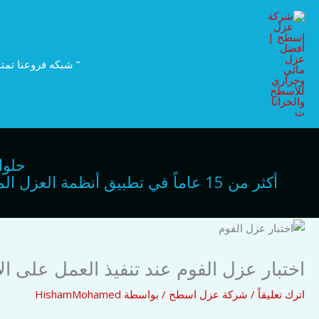
خطي
لى
لمحتوى
” شبكه فروعنا تمتد
حلول
أكثر من 15 عاماً في تطبيق أنظمة ا
اختبار عزل الفوم عند تنفيذ العمل على 
اترك تعليقاً
/
شركة عزل اسطح
/ بواسطة
HishamMohamed