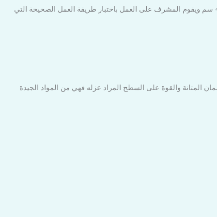
أثناء تنفيذ العمال للصبة الرغوية وليس عند الانتهاء منها فصبة الفوم التي تمنح السطح المتانة والقوة يجب ألا يقل سمكها عن 4 سم ويقوم المشرف على العمل باختبار طريقة العمل الصحيحة التي
ان المتانة والقوة على السطح المراد عزله فهي من المواد الجيدة