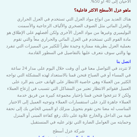
الأحيان إلى 40 او 50%.
ماهو عزل الأسطح الاكثر فاعلية؟
هناك العديد من انواع مواد العزل التي تستخدم في العزل الحراري
والعزل المائي مثل الصوف الصخري والألياف الزجاجية والأسمنت
البوليميري وغيرها من مواد العزل الأخرى ولكن أفضلهم على الإطلاق هو
مادة الفوم التي تستخدم في العزل المائي والحراري معاً والتي تقوم
بعملية العزل بطريقة ممتازة وجيدة نظراً للكثير من المميزات التي تنفرد
بها والتي سوف نتعرف عليها بالتفاصيل في السطور القادمة.
اتصل بنا
لا تتردد في التواصل معنا في أي وقت خلال اليوم على مدار 24 ساعة
في المساء أو في الصباح فنحن قمنا بالاستعداد لهذه المشكلة التي تواجه
الكثير من العملاء وهي خاصية الانتظار على الهاتف حتى يتم الرد على
العميل فقوائم الانتظار تعتبر من المشاكل التي تتسبب في إزعاج العملاء
ولكن لا تنزعجوا فنحن قمنا بإختيار مجموعة كبيرة من فريق خدمة
العملاء جاهزة للرد على استفسارات العملاء وتوجيه العميل إلى الاختيار
المناسب له معنا نحن نقوم بتحويل منزلك او المبني الخاص بك إلى تحفة
فنية من الداخل والخارج علاوة على ذلك رفع كفاءة المبنى أو المنزل
وحمايته من العوامل الضارة التي تؤثر عليه في المنستقبل.
شركة عزل أسطح