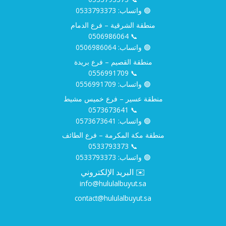
🟢 واتساب:
0533793373
منطقة الشرقية – فرع الدمام
0506986064
📞
🟢 واتساب:
0506986064
منطقة القصيم – فرع بريدة
0556991709
📞
🟢 واتساب:
0556991709
منطقة عسير – فرع خميس مشيط
0573673641
📞
🟢 واتساب:
0573673641
منطقة مكة المكرمة – فرع الطائف
0533793373
📞
🟢 واتساب:
0533793373
✉️ البريد الإلكتروني
info@hululalbuyut.sa
contact@hululalbuyut.sa