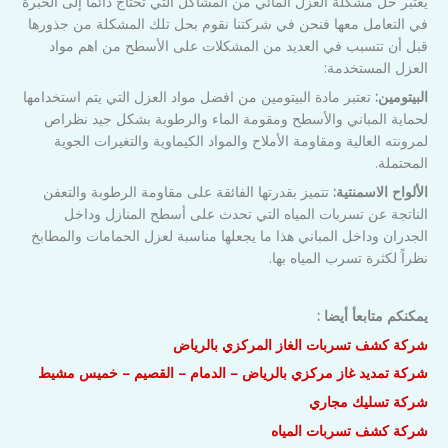
يعتبر حل مشكلة العزل المائي من المشاكل التي تحتاج دائماً إلى الخبرة
في التعامل معها فنحن في شركتنا نقوم بحل تلك المشكلة من جذورها
قبل أن تتسبب في العديد من المشكلات على الأسطح من اهم مواد
العزل المستخدمة:
البيتومين:
تعتبر مادة البيتومين من افضل مواد العزل التي يتم استخدامها
لحماية المباني والأسطح ومقومة الماء والرطوبة بشكل جيد نظراص
لمرونته العالية ومقاومة الأملاح والمواد الكيماوية والتغيرات الجوية
المحتملة.
الألواح الاسمنتية:
تتميز بقدرتها الفائقة على مقاومة الرطوبة والتعفن
الناتجة عن تسربات المياه التي تحدث على أسطح المنازل وداخل
الجدران وداخل المباني هذا ما يجعلها مناسبة لعزل الحمامات والمطابخ
نظراً لكثرة تسرب المياه بها.
يمكنكم متابعأ أيضا :
شركة كشف تسربات الغاز المركزي بالرياض
شركة تمديد غاز مركزي بالرياض – الدمام – القصيم – خميس مشيط
شركة تسليك مجاري
شركة كشف تسربات المياه