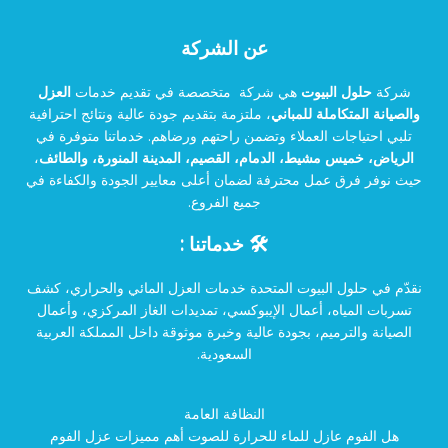
عن الشركة
شركة
حلول البيوت
هي شركة متخصصة في تقديم خدمات
العزل
والصيانة المتكاملة للمباني
، ملتزمة بتقديم جودة عالية ونتائج احترافية
تلبي احتياجات العملاء وتضمن راحتهم ورضاهم. خدماتنا متوفرة في
الرياض، خميس مشيط، الدمام، القصيم، المدينة المنورة، والطائف
،
حيث نوفر فرق عمل محترفة لضمان أعلى معايير الجودة والكفاءة في
جميع الفروع.
🛠️ خدماتنا :
نقدّم في حلول البيوت المتحدة خدمات العزل المائي والحراري، كشف
تسربات المياه، أعمال الإيبوكسي، تمديدات الغاز المركزي، وأعمال
الصيانة والترميم، بجودة عالية وخبرة موثوقة داخل المملكة العربية
السعودية.
النظافة العامة
هل الفوم عازل للماء للحرارة للصوت أهم مميزات عزل الفوم