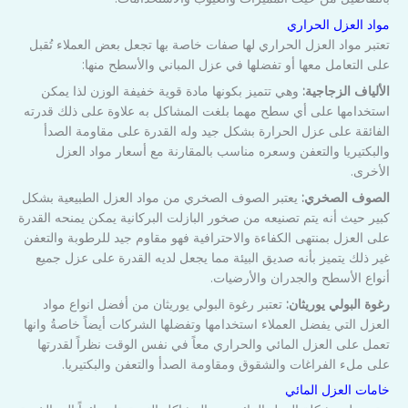
مواد العزل الحراري
تعتبر مواد العزل الحراري لها صفات خاصة بها تجعل بعض العملاء تُقبل
على التعامل معها أو تفضلها في عزل المباني والأسطح منها:
الألياف الزجاجية:
وهي تتميز بكونها مادة قوية خفيفة الوزن لذا يمكن
استخدامها على أي سطح مهما بلغت المشاكل به علاوة على ذلك قدرته
الفائقة على عزل الحرارة بشكل جيد وله القدرة على مقاومة الصدأ
والبكتيريا والتعفن وسعره مناسب بالمقارنة مع أسعار مواد العزل
الأخرى.
الصوف الصخري:
يعتبر الصوف الصخري من مواد العزل الطبيعية بشكل
كبير حيث أنه يتم تصنيعه من صخور البازلت البركانية يمكن يمنحه القدرة
على العزل بمنتهى الكفاءة والاحترافية فهو مقاوم جيد للرطوبة والتعفن
غير ذلك يتميز بأنه صديق البيئة مما يجعل لديه القدرة على عزل جميع
أنواع الأسطح والجدران والأرضيات.
رغوة البولي يوريثان:
تعتبر رغوة البولي يوريثان من أفضل انواع مواد
العزل التي يفضل العملاء استخدامها وتفضلها الشركات أيضاً خاصةُ وانها
تعمل على العزل المائي والحراري معاً في نفس الوقت نظراً لقدرتها
على ملء الفراغات والشقوق ومقاومة الصدأ والتعفن والبكتيريا.
خامات العزل المائي